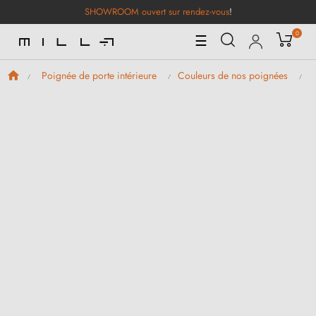
SHOWROOM ouvert sur rendez-vous
!
0
Basculer
☰
la
navigation
Poignée de porte intérieure
Couleurs de nos poignées
P