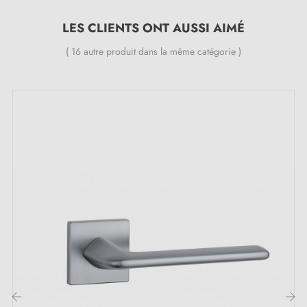
24 mois
;
Toutes nos poignées design sont équipées de double
LES CLIENTS ONT AUSSI AIMÉ
ressort métallique autolissant (assure une
grande
( 16 autre produit dans la même catégorie )
stabilité
) ;
Les avantages de cette poignée de porte
chrome satiné EVER :