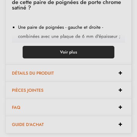
de cette paire de poignées de porte chrome
satiné ?
Une paire de poignées - gauche et droite -
combinées avec une plaque de 6 mm d'épaisseur ;
2 adaptateurs de montage ;
Voir plus
1 tige de 8mm et de 7mm de diamètre ;
2 vis traversantes M4 (pour fixer les adaptateurs à la
porte) ;
DÉTAILS DU PRODUIT
2 vis et une clé Allen de 3 mm (pour fixer les
PIÈCES JOINTES
poignées aux adaptateurs) ;
Jeu de vis à bois
(sur demande spéciale)
;
FAQ
Instruction de montage en français ;
Matière de construction : poignée en zamak massif ;
GUIDE D'ACHAT
Le produit est neuf et le constructeur vous
garantit