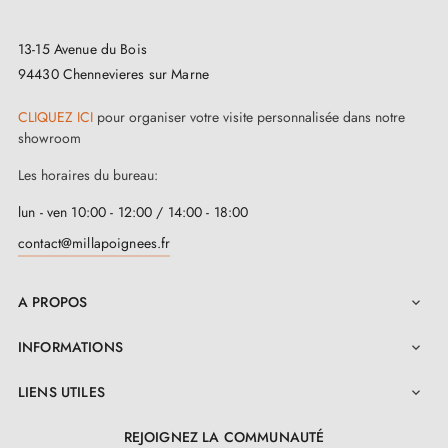
particuliers ou des teintes neutres, ces poignées
13-15 Avenue du Bois
s'intègrent harmonieusement à votre déco. Complétez
94430 Chennevieres sur Marne
le look avec nos
rosaces de fermeture assorties
,
disponibles sur cette page.
CLIQUEZ ICI
pour organiser votre visite personnalisée dans notre
showroom
La
poignée de porte chrome satiné EVER
offre une
Les horaires du bureau:
esthétique sophistiquée et une fonctionnalité avancée.
lun - ven 10:00 - 12:00 / 14:00 - 18:00
Fabriquée avec soin à partir d'un mélange de
zinc et
contact@millapoignees.fr
d'aluminium
, elle démontre un engagement
authentique envers une conception respectueuse de
A PROPOS

l'environnement. Avec sa résistance au feu et à la
INFORMATIONS

rouille, elle conserve son aspect initial sans jamais
compromettre sa beauté et sa robustesse.
LIENS UTILES

Optez pour cette paire de
poignées de porte en
REJOIGNEZ LA COMMUNAUTÉ