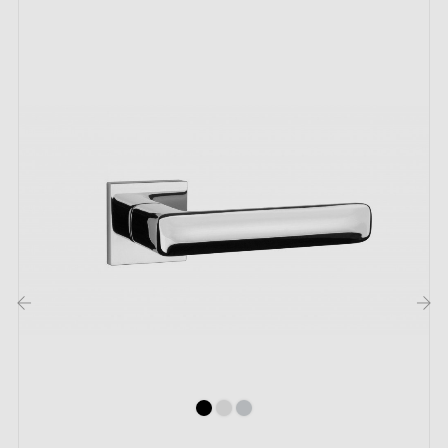
Explorez l'élégance angulaire de notre
poignée
carrée
TUPAI 4002-T3. Ce bijou géométrique offre
un parfait équilibre entre finesse et sophistication,
idéal pour tous les types de décors. Sa
forme carrée
raffinée assure une prise en main confortable tout en
ajoutant une touche chic et classe à chaque porte.
Cette poignée sublimera l'esthétique de votre porte
avec une symétrie parfaite. Laissez vos doigts parcourir
les motifs en relief et ressentez l'énergie de cette
forme géométrique élégante.
‹
›
Cette
poignée de porte sur plaque carrée
offre
des avantages pratiques inestimables. Elle garantit une