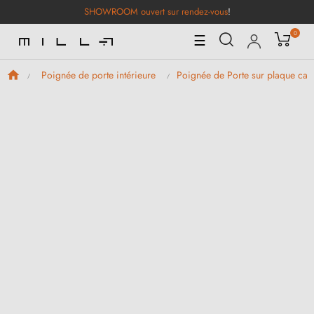
SHOWROOM ouvert sur rendez-vous
!
0
Basculer
☰
la
navigation
Poignée de porte intérieure
Poignée de Porte sur plaque car