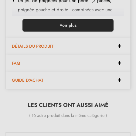
Un jeu de poignées pour une porte (2 pièces,
poignée gauche et droite - combinées avec une
broche carrée 8x90 mm) ;
Voir plus
Jeu de levier ;
Mécanisme avec système "clic" ;
Une vis sans tête M6 ;
DÉTAILS DU PRODUIT
Instruction de montage en français ;
FAQ
Matière de construction : Laiton ;
Le produit est neuf et le constructeur vous
garantit
GUIDE D'ACHAT
24 mois
;
Toutes nos poignées design en laiton sont équipées
d’un ressort de récupération
LES CLIENTS ONT AUSSI AIMÉ
( 16 autre produit dans la même catégorie )
La perfection géométrique : découvrez les
charmes de la poignée de porte carrée
raffinée TUPAI 4002-T3 :