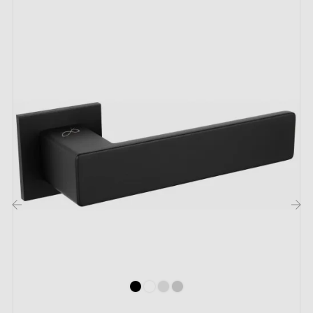
stabilité
).
‹
›