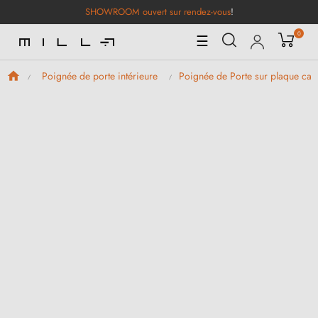
SHOWROOM ouvert sur rendez-vous
!
0
Basculer
☰
la
navigation
Poignée de porte intérieure
Poignée de Porte sur plaque car