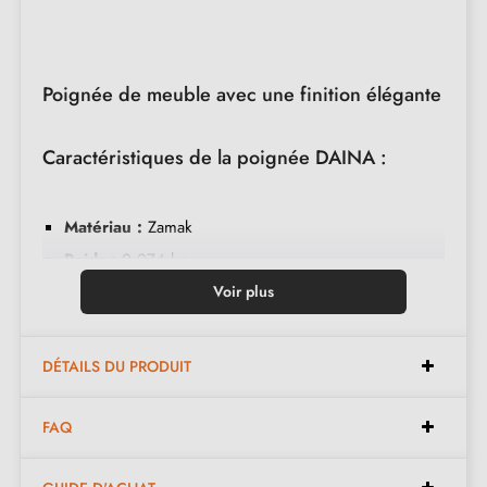
Poignée de meuble avec une finition élégante
Caractéristiques de la poignée DAINA :
Matériau :
Zamak
Poids :
0,074 kg
Couleur :
Chrome poli
Voir plus
Entretien :
Nettoyer avec un chiffon doux
DÉTAILS DU PRODUIT
Dimensions :
FAQ
Largeur :
9 mm