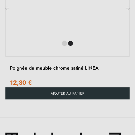
et portes d'armoires, elle s'intègre parfaitement dans
les salons, les chambres, les cuisines ou les salles de
‹
›
bains.
Découvrez notre variation de
poignées et boutons de
meubles chromés
sur notre boutique Milla poignées.
Poignée de meuble chrome satiné LINEA
12,30 €
AJOUTER AU PANIER