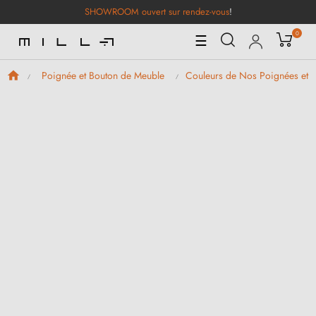
SHOWROOM ouvert sur rendez-vous
!
0
Basculer
☰
la
navigation
Poignée et Bouton de Meuble
Couleurs de Nos Poignées et 