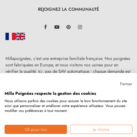
REJOIGNEZ LA COMMUNAUTÉ
LinkedIn
Facebook
YouTube
Pinterest
Instagram
Millapoignées, c’est une entreprise familiale française. Nos poignées
sont fabriquées en Europe, et nous visitons nos usines pour en
vérifier la qualité. Ici, pas de SAV automatique : chaque demande est
traitée humainement, au cas par cas.
Fermer
Milla Poignées respecte la gestion des cookies
Nous utilisons parfois des cookies pour assurer le bon fonctionnement du site
ainsi que personnaliser et améliorer votre expérience utilisateur. Vous pouvez
Copyright © 2026
MILLA POIGNEES
Tous droits réservés.
modifier vos préférences à tout moment.
Ok pour moi
Je choisis
Marchand approuvé par la Société des Avis Garantis,
cliquez ici pour