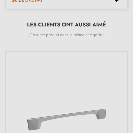
GUIDE D'ACHAT
Hauteur :
24 mm
Longueur :
75 mm
Espacement :
64 mm
LES CLIENTS ONT AUSSI AIMÉ
( 16 autre produit dans la même catégorie )
Inclus dans le kit :
Poignée de meuble
Vis de montage
Description :
Cette poignée en
chrome brillant
offre une finition
éclatante qui illumine vos meubles tout en ajoutant une
touche raffinée à votre intérieur. Idéale pour les tiroirs