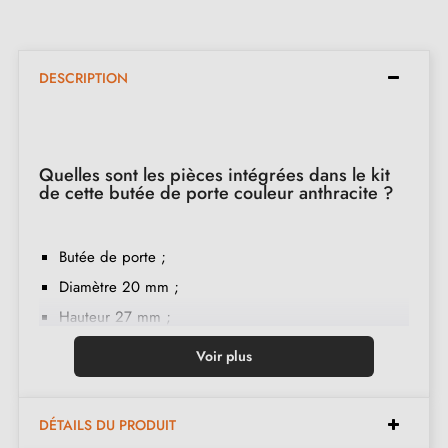
DESCRIPTION
Quelles sont les pièces intégrées dans le kit
de cette butée de porte couleur anthracite ?
Butée de porte ;
Diamètre 20 mm ;
Hauteur 27 mm ;
Anneau de caoutchouc ;
Voir plus
Montage par vis M6 ;
Instruction de montage en français ;
DÉTAILS DU PRODUIT
Double filetage ;