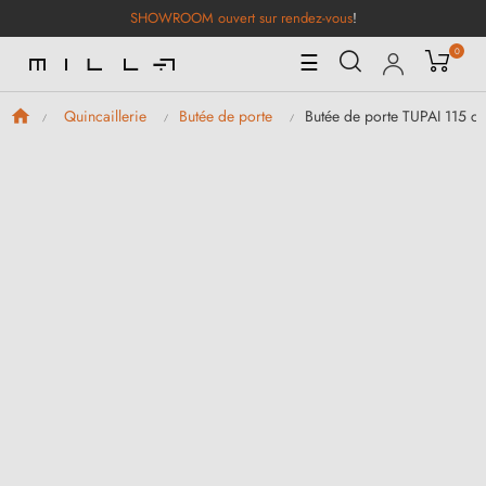
SHOWROOM ouvert sur rendez-vous
!
0
Basculer
☰
la
navigation
Butée de porte TUPAI 115 co
Quincaillerie
Butée de porte