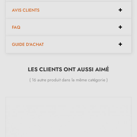
Matière de construction : laiton ;
AVIS CLIENTS
Le produit est neuf et le constructeur vous
garantit
24 mois
;
FAQ
Pays de production : Portugal.
GUIDE D'ACHAT
LES CLIENTS ONT AUSSI AIMÉ
( 16 autre produit dans la même catégorie )
Ce qui rend cette butée de porte TUPAI 115
couleur anthracite si spéciale :