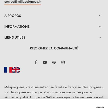
contact@millapoignees.fr
alliage de
cuivre et de zinc
, un mix réussi de
robustesse et de résistance. Cette composition assure
A PROPOS

une longévité sans faille et une fiabilité à toute
INFORMATIONS

épreuve. En outre, elle est pourvue d'un couvercle en
caoutchouc ultra résistant, spécialement soigneusement
LIENS UTILES

conçu pour absorber les chocs et offrir une protection
REJOIGNEZ LA COMMUNAUTÉ
impressionnante à vos portes. Que vous choisissiez de
LinkedIn
l'installer dans votre maison, votre bureau, ou tout
Facebook
YouTube
Pinterest
Instagram
autre espace public, cette
butée de porte en teinte
canon de fusil
, répondra à toutes vos attentes avec
brio.
Millapoignées, c’est une entreprise familiale française. Nos poignées
sont fabriquées en Europe, et nous visitons nos usines pour en
Quant à son installation, elle est incroyablement
vérifier la qualité. Ici, pas de SAV automatique : chaque demande est
simple, afin de vous permettre une mise en place sans
traitée humainement, au cas par cas.
Fermer