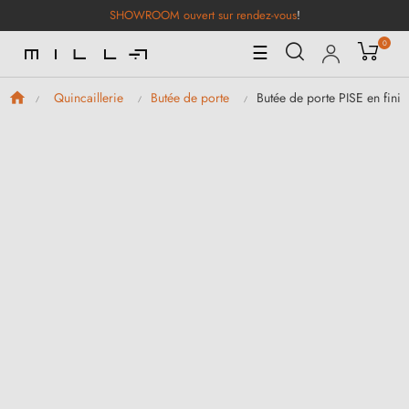
SHOWROOM ouvert sur rendez-vous
!
0
Basculer
☰
la
navigation
Butée de porte PISE en finit
Quincaillerie
Butée de porte