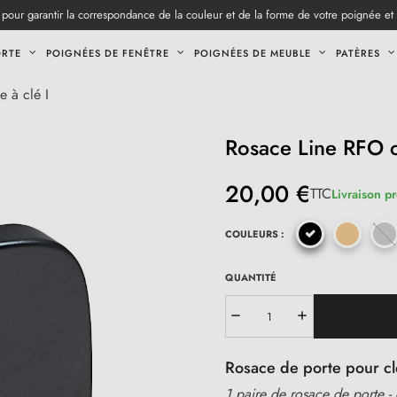
pour garantir la correspondance de la couleur et de la forme de votre poignée et
ORTE
POIGNÉES DE FENÊTRE
POIGNÉES DE MEUBLE
PATÈRES
 à clé I
Rosace Line RFO ca
20,00 €
TTC
Livraison p
COULEURS :
QUANTITÉ
Rosace de porte pour clé
1 paire de rosace de porte -