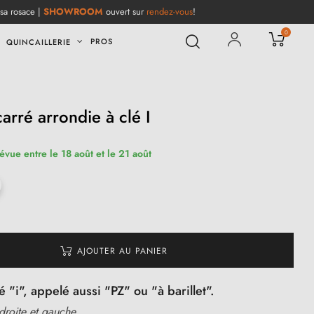
 sa rosace |
SHOWROOM
ouvert sur
rendez-vous
!
0
PROS
QUINCAILLERIE
rré arrondie à clé I
révue entre le 18 août et le 21 août
AJOUTER AU PANIER
 "i", appelé aussi "PZ" ou "à barillet".
 droite et gauche