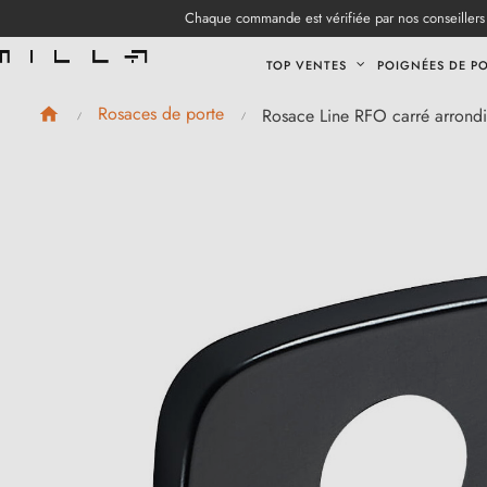
Chaque commande est vérifiée par nos conseillers 
TOP VENTES
POIGNÉES DE P
Rosaces de porte
Rosace Line RFO carré arrondie