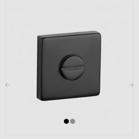
La poignée d'intérieur sur une plaque (carrée, ronde,
ovale, rectangulaire, cachée) est une solution
intemporelle et universelle. Pour cette poignée, les
rosaces disponibles sont à clé I, clé L ou
condamnation. Nous évoquons les différents types de
rosaces dans cet
article
.
2. Les types de rosaces de porte et la
différence entre la clé "i", clé "L" et
condamnation
‹
›
Chaque rosace dispose de son propre
système de
fermeture.
Il est important de bien vérifier la serrure
de votre porte intérieure pour choisir la rosace
adaptée à vos besoins.