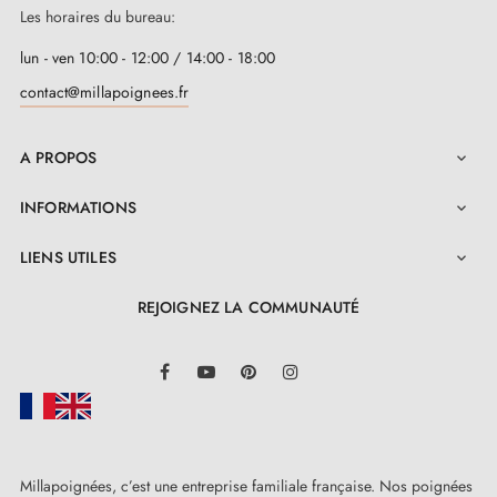
3. Les types de serrures de porte et la
Les horaires du bureau:
différence entre serrures de chambre,
serrures à barillet et serrures à condamnation
lun - ven 10:00 - 12:00 / 14:00 - 18:00
contact@millapoignees.fr
A PROPOS

INFORMATIONS

LIENS UTILES

REJOIGNEZ LA COMMUNAUTÉ
LinkedIn
Facebook
YouTube
Pinterest
Instagram
Millapoignées, c’est une entreprise familiale française. Nos poignées