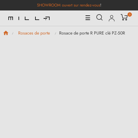
SHOWROOM ouvert sur rendez-vous
!
0
Basculer
☰
la
navigation
Rosace de porte R PURE clé PZ-50R
Rosaces de porte