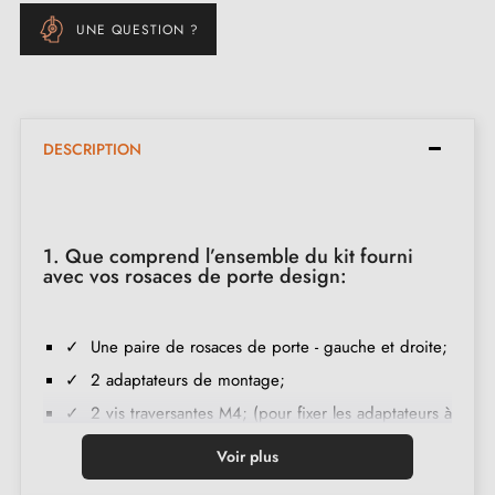
UNE QUESTION ?
DESCRIPTION
1. Que comprend l’ensemble du kit fourni
avec vos rosaces de porte design:
✓ Une paire de rosaces de porte - gauche et droite;
✓ 2 adaptateurs de montage;
✓ 2 vis traversantes M4; (pour fixer les adaptateurs à
la porte);
Voir plus
✓ Jeu de vis à bois
(sur demande spéciale)
;