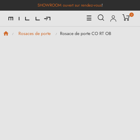
SHOWROOM ouvert sur rendez-vous
!
0
Basculer
☰
la
navigation
Rosace de porte CO RT OB
Rosaces de porte