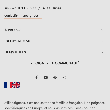
différence entre serrures de chambre,
serrures à barillet et serrures à condamnation
lun - ven 10:00 - 12:00 / 14:00 - 18:00
contact@millapoignees.fr
A PROPOS

INFORMATIONS

LIENS UTILES

REJOIGNEZ LA COMMUNAUTÉ
LinkedIn
Facebook
YouTube
Pinterest
Instagram
Millapoignées, c’est une entreprise familiale française. Nos poignées
sont fabriquées en Europe, et nous visitons nos usines pour en