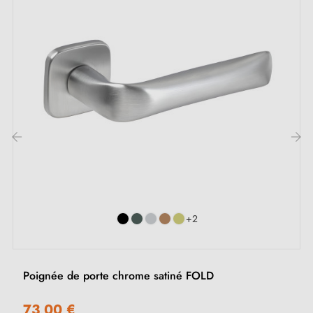
‹
›
+2
Poignée de porte chrome satiné FOLD
73,00 €