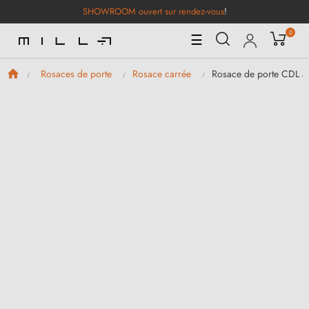
SHOWROOM ouvert sur rendez-vous
!
0
Basculer
☰
la
navigation
Rosace de porte CDL à
Rosaces de porte
Rosace carrée