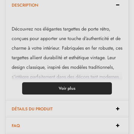
DESCRIPTION
Découvrez nos élégantes targettes de porte rétro,
conçues pour apporter une touche d'authenticité et de
charme à votre intérieur. Fabriquées en fer robuste, ces
targettes allient durabilité et esthétique vintage. Leur
design classique, inspiré des modèles traditionnels,
s'intègre parfaitement dans des décors tant modernes
que rustiques. Faciles à installer, elles offrent une
Voir plus
sécurité supplémentaire à vos portes. Disponibles en
plusieurs finitions pour s'adapter à votre style, ces
DÉTAILS DU PRODUIT
targettes sont idéales pour les amateurs de décoration
d'antan. Ajoutez un cachet unique à votre maison avec
FAQ