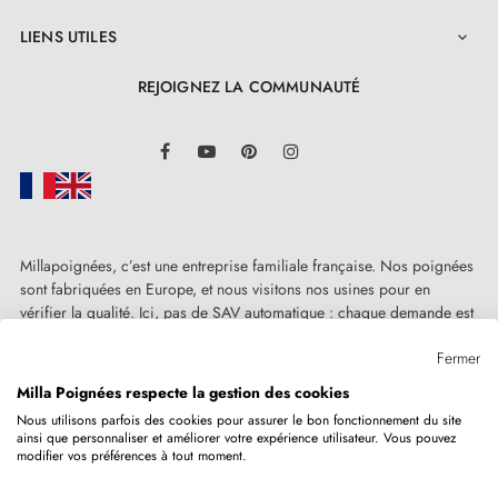
LIENS UTILES

REJOIGNEZ LA COMMUNAUTÉ
LinkedIn
Facebook
YouTube
Pinterest
Instagram
Millapoignées, c’est une entreprise familiale française. Nos poignées
sont fabriquées en Europe, et nous visitons nos usines pour en
vérifier la qualité. Ici, pas de SAV automatique : chaque demande est
traitée humainement, au cas par cas.
Fermer
Milla Poignées respecte la gestion des cookies
Nous utilisons parfois des cookies pour assurer le bon fonctionnement du site
ainsi que personnaliser et améliorer votre expérience utilisateur. Vous pouvez
Copyright © 2026
MILLA POIGNEES
Tous droits réservés.
modifier vos préférences à tout moment.