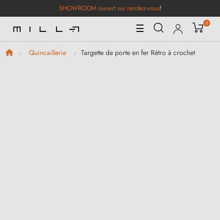
SHOWROOM ouvert sur rendez-vous
!
0
Basculer
☰
la
navigation
Targette de porte en fer Rétro à crochet
Quincaillerie