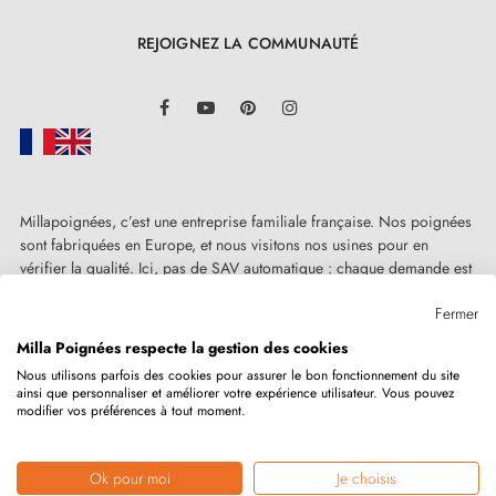
REJOIGNEZ LA COMMUNAUTÉ
LinkedIn
Facebook
YouTube
Pinterest
Instagram
Millapoignées, c’est une entreprise familiale française. Nos poignées
sont fabriquées en Europe, et nous visitons nos usines pour en
vérifier la qualité. Ici, pas de SAV automatique : chaque demande est
traitée humainement, au cas par cas.
Fermer
Milla Poignées respecte la gestion des cookies
Nous utilisons parfois des cookies pour assurer le bon fonctionnement du site
ainsi que personnaliser et améliorer votre expérience utilisateur. Vous pouvez
Copyright © 2026
MILLA POIGNEES
Tous droits réservés.
modifier vos préférences à tout moment.
Ok pour moi
Je choisis
Marchand approuvé par la Société des Avis Garantis,
cliquez ici pour