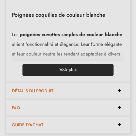
Poignées coquilles de couleur blanche
Les
poignées cuvettes simples de couleur blanche
allient fonctionnalité et élégance. Leur forme élégante
et leur couleur neutre les rendent adaptables à divers
environnements et à différents usages, que ce soit à
Voir plus
l’intérieur ou à l’extérieur. Fabriquées avec un matériau
de haute qualité, elles garantissent durabilité et
DÉTAILS DU PRODUIT
sécurité d'utilisation.
FAQ
Caractéristiques :
GUIDE D'ACHAT
Design élégant, parfait pour les portes coulissantes