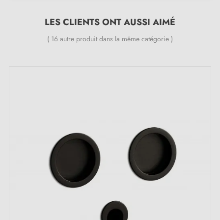
Matériau : acier inoxydable de haute qualité (garantie
LES CLIENTS ONT AUSSI AIMÉ
de la durabilité et de la sécurité d'utilisation)
Facile à installer
( 16 autre produit dans la même catégorie )
Le produit est neuf et le constructeur vous
garantit 5
ans
Les poignées se fixent à l'aide de colle ou de silicone
de fixation