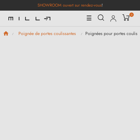
SHOWROOM ouvert sur rendez-vous
!
0
Basculer
☰
la
navigation
Poignées pour portes couliss
Poignée de portes coulissantes