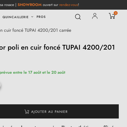
 sa rosace |
SHOWROOM
ouvert sur
rendez-vous
!
0
PROS
QUINCAILLERIE
 en cuir foncé TUPAI 4200/201 carrée
or poli en cuir foncé TUPAI 4200/201
 prévue entre le 17 août et le 20 août
AJOUTER AU PANIER