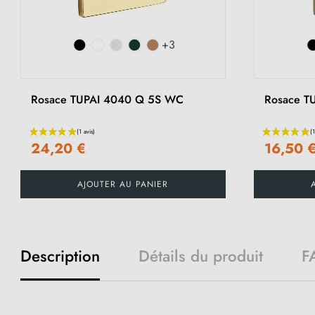
+3
Rosace TUPAI 4040 Q 5S WC
Rosace T
24,20 €
16,50 
AJOUTER AU PANIER
Description
Détails du produit
F