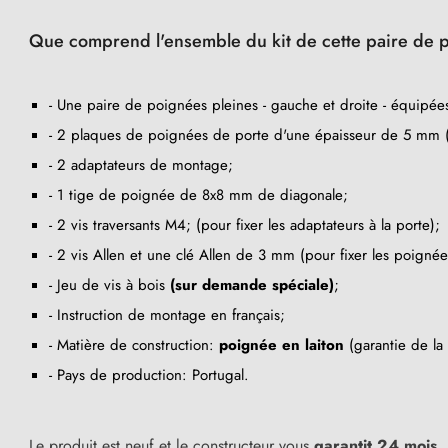
Que comprend l'ensemble du kit de cette paire de p
- Une paire de poignées pleines - gauche et droite - équipées
- 2 plaques de poignées de porte d'une épaisseur de 5 mm (t
- 2 adaptateurs de montage;
- 1 tige de poignée de 8x8 mm de diagonale;
- 2 vis traversants M4; (pour fixer les adaptateurs à la porte);
- 2 vis Allen et une clé Allen de 3 mm (pour fixer les poignée
- Jeu de vis à bois
(sur demande spéciale)
;
- Instruction de montage en français;
- Matière de construction:
poignée en laiton
(garantie de l
- Pays de production: Portugal.
Le produit est neuf et le constructeur vous
garantit 24 mois
.