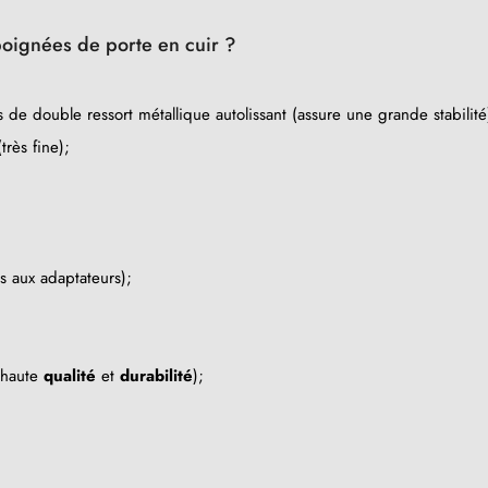
oignées de porte en cuir ?
 de double ressort métallique autolissant (assure une grande stabilité
rès fine);
s aux adaptateurs);
a haute
qualité
et
durabilité
);