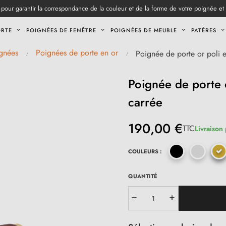
pour garantir la correspondance de la couleur et de la forme de votre poignée et
ORTE
POIGNÉES DE FENÊTRE
POIGNÉES DE MEUBLE
PATÈRES
gnées
Poignées de porte en or
Poignée de porte or poli
Poignée de porte 
carrée
190,00 €
TTC
Livraison
COULEURS :
QUANTITÉ