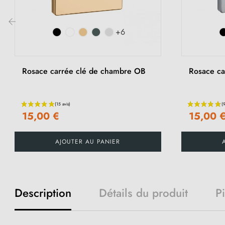
+6
‹
Rosace carrée clé de chambre OB
Rosace car
15,00 €
15,00 
AJOUTER AU PANIER
Description
Détails du produit
P