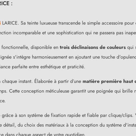
RICE :
i
LARICE. Sa teinte luxueuse transcende le simple accessoire pour 
nction incomparable et une sophistication qui ne passera pas inape
fonctionnelle, disponible en
trois déclinaisons de couleurs
qui 
poignée s'intègre harmonieusement en ajoutant une touche d'opule
nce parfaite entre esthétique et praticité.
 à chaque instant. Élaborée à partir d’une
matière première haut
mps. Cette conception méticuleuse garantit une poignée qui brille 
(9 avis)
ce.
e grâce à son système de fixation rapide et fiable par clique/cli
 détail, du choix des matériaux à la conception du système d'instal
nce dans chaque aspect de votre quotidien.