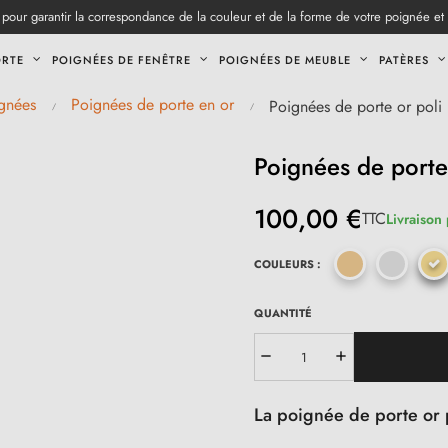
pour garantir la correspondance de la couleur et de la forme de votre poignée et
ORTE
POIGNÉES DE FENÊTRE
POIGNÉES DE MEUBLE
PATÈRES
gnées
Poignées de porte en or
Poignées de porte or poli
Poignées de porte
100,00 €
TTC
Livraison 
COULEURS :
QUANTITÉ
La poignée de porte or 