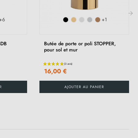
+6
+1
›
SDB
Butée de porte or poli STOPPER,
pour sol et mur
16,00 €
R
AJOUTER AU PANIER