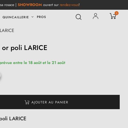
 sa rosace |
SHOWROOM
ouvert sur
rendez-vous
!
0
PROS
QUINCAILLERIE
 LARICE
 or poli LARICE
prévue entre le 18 août et le 21 août
AJOUTER AU PANIER
poli LARICE