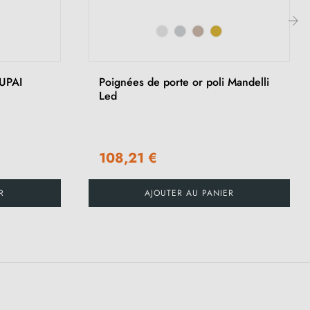
›
TUPAI
Poignées de porte or poli Mandelli
Led
108,21 €
R
AJOUTER AU PANIER