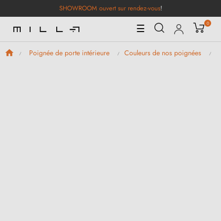
SHOWROOM ouvert sur rendez-vous
!
0
Basculer
☰
la
navigation
Poignée de porte intérieure
Couleurs de nos poignées
P