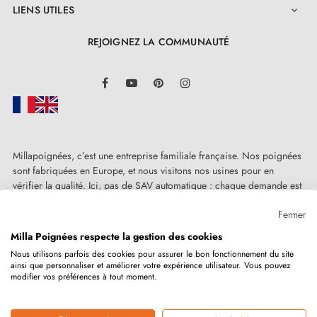
LIENS UTILES

REJOIGNEZ LA COMMUNAUTÉ
LinkedIn
Facebook
YouTube
Pinterest
Instagram
Millapoignées, c’est une entreprise familiale française. Nos poignées
sont fabriquées en Europe, et nous visitons nos usines pour en
vérifier la qualité. Ici, pas de SAV automatique : chaque demande est
traitée humainement, au cas par cas.
Fermer
Milla Poignées respecte la gestion des cookies
Nous utilisons parfois des cookies pour assurer le bon fonctionnement du site
ainsi que personnaliser et améliorer votre expérience utilisateur. Vous pouvez
Copyright © 2026
MILLA POIGNEES
Tous droits réservés.
modifier vos préférences à tout moment.