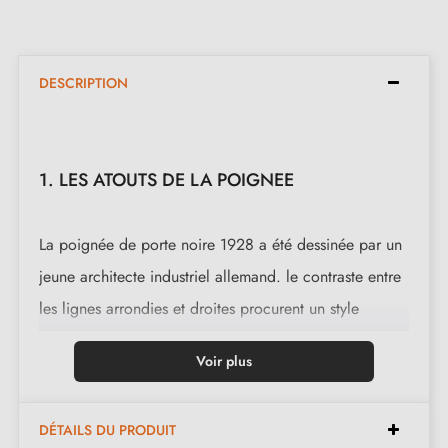
DESCRIPTION
1. LES ATOUTS DE LA POIGNEE
La poignée de porte noire 1928 a été dessinée par un
jeune architecte industriel allemand. le contraste entre
les lignes arrondies et droites procurent un style
novateur et élégant. cette poignée de porte est
Voir plus
disponible aussi sur
rosace
.
Cette magnifique poignée est coulée en 6 finitions :
DÉTAILS DU PRODUIT