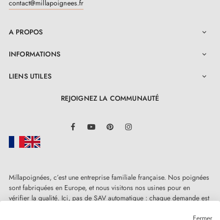
contact@millapoignees.fr
A PROPOS

INFORMATIONS

LIENS UTILES

REJOIGNEZ LA COMMUNAUTÉ
LinkedIn
Facebook
YouTube
Pinterest
Instagram
3. INFOS PRATIQUES
Millapoignées, c’est une entreprise familiale française. Nos poignées
sont fabriquées en Europe, et nous visitons nos usines pour en
Retrouvez l'ensemble de nos modèles réunies dans
vérifier la qualité. Ici, pas de SAV automatique : chaque demande est
un
catalogue
traitée humainement, au cas par cas.
Fermer