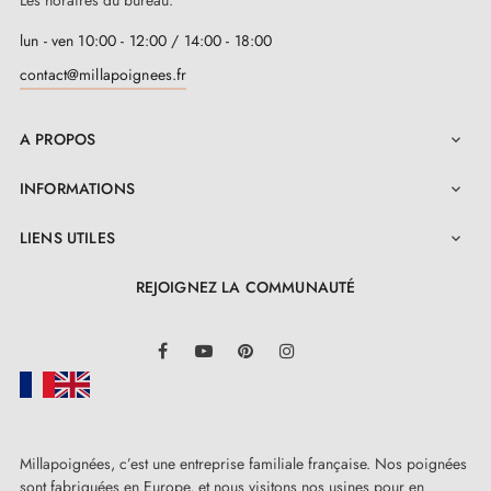
Les horaires du bureau:
lun - ven 10:00 - 12:00 / 14:00 - 18:00
contact@millapoignees.fr
A PROPOS

INFORMATIONS

LIENS UTILES

REJOIGNEZ LA COMMUNAUTÉ
LinkedIn
Facebook
YouTube
Pinterest
Instagram
Millapoignées, c’est une entreprise familiale française. Nos poignées
sont fabriquées en Europe, et nous visitons nos usines pour en