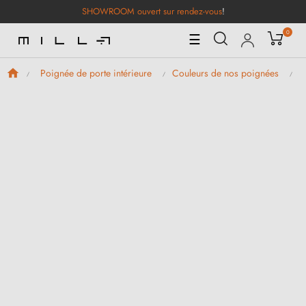
SHOWROOM ouvert sur rendez-vous
!
0
Basculer
☰
la
navigation
Poignée de porte intérieure
Couleurs de nos poignées
P