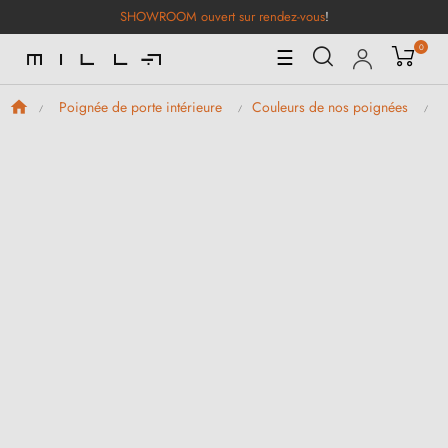
SHOWROOM ouvert sur rendez-vous
!
0
Basculer
☰
la
navigation
Poignée de porte intérieure
Couleurs de nos poignées
P