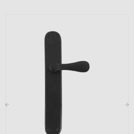
de la haute
qualité
et
durabilité
) ;
Le produit est neuf et le constructeur vous
garantit
24 mois
;
Pays de production : Portugal
‹
›
Les avantages de cette poignée de porte
noire aux charmes authentiques TUPAI 1917 :