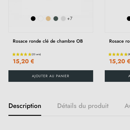
+7
Rosace ronde clé de chambre OB
Rosace ron
15,20 €
15,20 
AJOUTER AU PANIER
Description
Détails du produit
Av