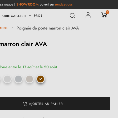
 sa rosace |
SHOWROOM
ouvert sur
rendez-vous
!
0
PROS
QUINCAILLERIE
rons
Poignée de porte marron clair AVA
marron clair AVA
(1 avis)
évue entre le 17 août et le 20 août
AJOUTER AU PANIER