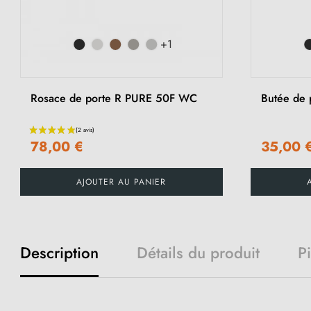
+1
Rosace de porte R PURE 50F WC
Butée de 
78,00 €
35,00 
AJOUTER AU PANIER
Description
Détails du produit
P