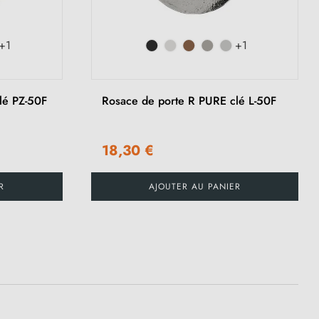
+1
+1
lé PZ-50F
Rosace de porte R PURE clé L-50F
18,30 €
R
AJOUTER AU PANIER