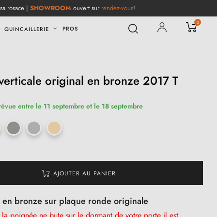
 sa rosace |
SHOWROOM
ouvert sur
rendez-vous
!
0
PROS
QUINCAILLERIE
verticale original en bronze 2017 T
révue entre le 11 septembre et le 18 septembre
AJOUTER AU PANIER
T en bronze sur plaque ronde originale
a poignée ne bute sur le dormant de votre porte il est