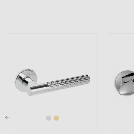
(2 avis)
‹