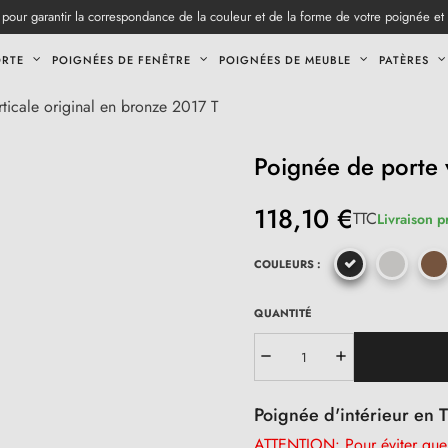
pour garantir la correspondance de la couleur et de la forme de votre poignée et
ORTE
POIGNÉES DE FENÊTRE
POIGNÉES DE MEUBLE
PATÈRES
ticale original en bronze 2017 T
Poignée de porte 
118,10 €
TTC
Livraison p
COULEURS :
QUANTITÉ
Poignée d'intérieur en 
ATTENTION: Pour éviter que l