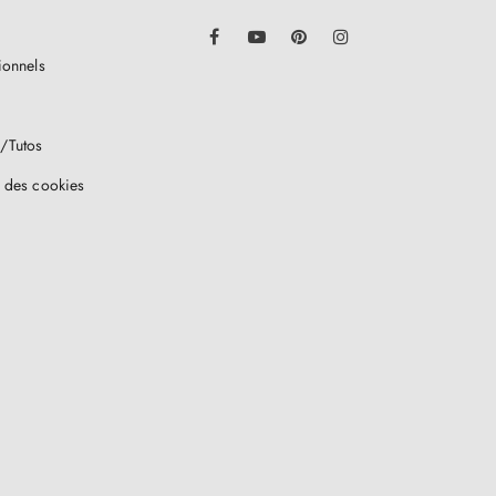
LinkedIn
Facebook
YouTube
Pinterest
Instagram
ionnels
/Tutos
 des cookies