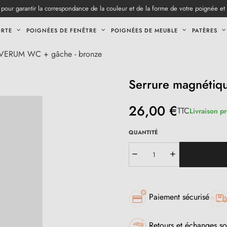
pour garantir la correspondance de la couleur et de la forme de votre poignée et
ORTE
POIGNÉES DE FENÊTRE
POIGNÉES DE MEUBLE
PATÈRES
e VERUM WC + gâche - bronze
Serrure magnéti
26,00 €
TTC
Livraison p
QUANTITÉ
Paiement sécurisé
Retours et échanges so