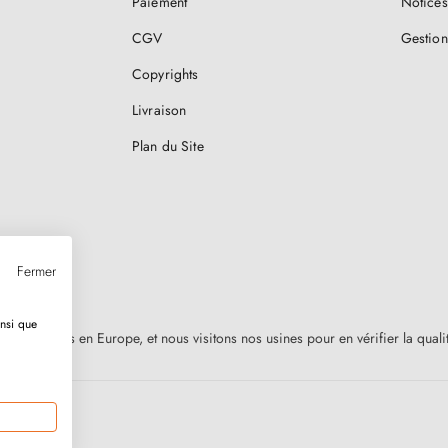
Paiement
Notices
CGV
Gestion
Copyrights
Livraison
Plan du Site
Fermer
insi que
nt fabriquées en Europe, et nous visitons nos usines pour en vérifier la qual