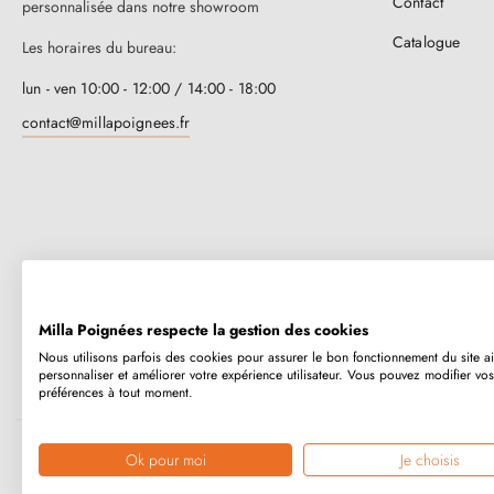
Contact
personnalisée dans notre showroom
Catalogue
Les horaires du bureau:
lun - ven 10:00 - 12:00 / 14:00 - 18:00
contact@millapoignees.fr
Milla Poignées respecte la gestion des cookies
Nous utilisons parfois des cookies pour assurer le bon fonctionnement du site a
Millapoignées, c’est une entreprise familiale française. Nos poignées so
personnaliser et améliorer votre expérience utilisateur. Vous pouvez modifier vos
préférences à tout moment.
humainement, au cas par cas.
Ok pour moi
Je choisis
Copyright © 2026
MILLA POIGNEES
Tous droits réservés.