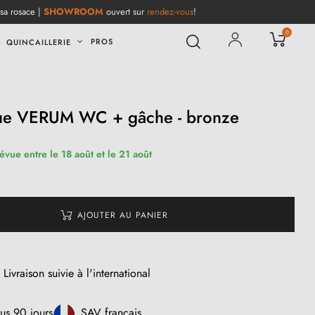
 sa rosace |
SHOWROOM
ouvert sur
rendez-vous
!
0
PROS
QUINCAILLERIE
que VERUM WC + gâche - bronze
révue entre le 18 août et le 21 août
AJOUTER AU PANIER
Livraison suivie à l'international
us 90 jours
SAV français