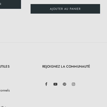
R
AJOUTER AU PANIER
UTILES
REJOIGNEZ LA COMMUNAUTÉ
LinkedIn
Facebook
YouTube
Pinterest
Instagram
ionnels