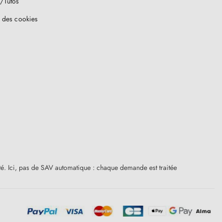
/Tutos
 des cookies
ité. Ici, pas de SAV automatique : chaque demande est traitée