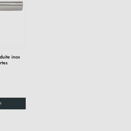
duite inox
rtes
R