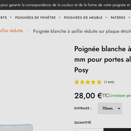
pour garantir la correspondance de la couleur et de la forme de votre poignée et
ORTE
POIGNÉES DE FENÊTRE
POIGNÉES DE MEUBLE
PATÈRES
llie réduite
Poignée blanche à saillie réduite sur plaque étr
Poignée blanche à 
mm pour portes al
Posy
28,00 €
TTC
Livraison p
ENTRAXE :
QUANTITÉ