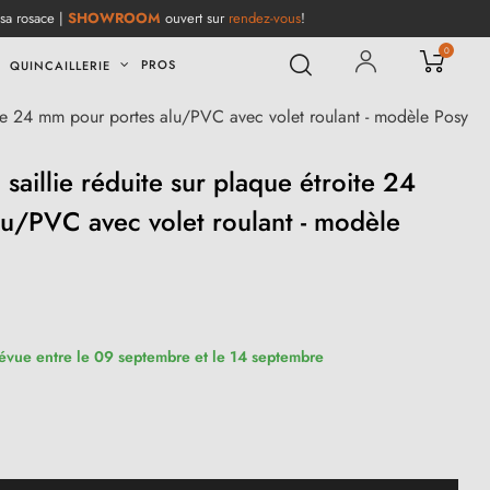
 sa rosace |
SHOWROOM
ouvert sur
rendez-vous
!
0
PROS
QUINCAILLERIE
oite 24 mm pour portes alu/PVC avec volet roulant - modèle Posy
saillie réduite sur plaque étroite 24
u/PVC avec volet roulant - modèle
révue entre le 09 septembre et le 14 septembre
(1 avis)