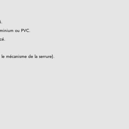
é.
luminium ou PVC.
cé.
n le mécanisme de la serrure).