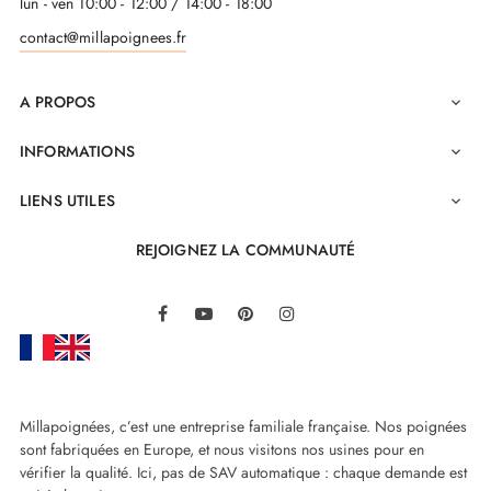
lun - ven 10:00 - 12:00 / 14:00 - 18:00
contact@millapoignees.fr
A PROPOS

INFORMATIONS

LIENS UTILES

REJOIGNEZ LA COMMUNAUTÉ
LinkedIn
Facebook
YouTube
Pinterest
Instagram
Millapoignées, c’est une entreprise familiale française. Nos poignées
sont fabriquées en Europe, et nous visitons nos usines pour en
vérifier la qualité. Ici, pas de SAV automatique : chaque demande est