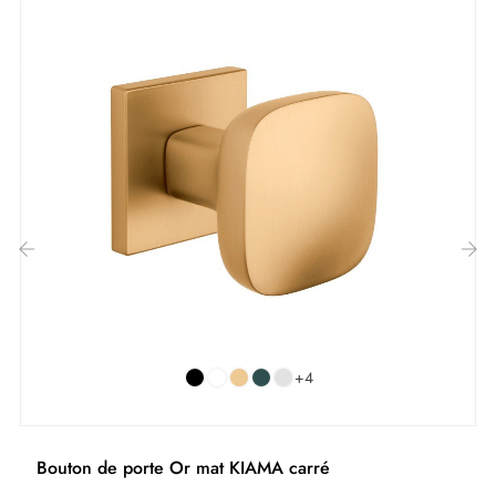
Inclus :
Adaptateurs de montage
Deux tiges carrées : 7x7 mm pour la France, 8x8 mm
pour la Belgique, la Suisse et l'UE
Vis M4 pour une fixation robuste
Vis et clé Allen de 3 mm pour l'assemblage
Gabarits de montage
‹
›
Instructions d'installation et vidéos détaillées en
Français
+4
Bouton de porte Or mat KIAMA carré