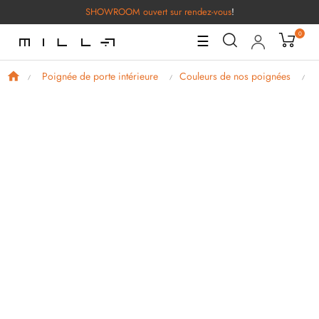
SHOWROOM ouvert sur rendez-vous
!
0
Basculer
☰
la
navigation
Poignée de porte intérieure
Couleurs de nos poignées
P