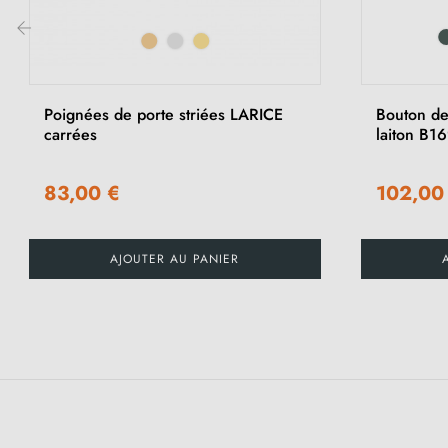
‹
Poignées de porte striées LARICE
Bouton de 
carrées
laiton B1
83,00 €
102,00
AJOUTER AU PANIER