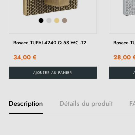
Rosace TUPAI 4240 Q 5S WC -T2
Rosace T
34,00 €
28,00 
AJOUTER AU PANIER
Description
Détails du produit
F