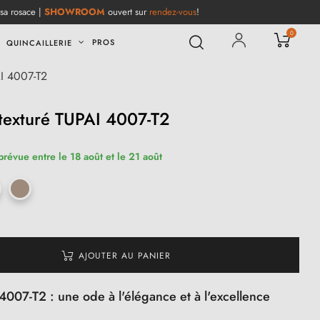
 sa rosace |
SHOWROOM
ouvert sur
rendez-vous
!
0
PROS
QUINCAILLERIE
AI 4007-T2
texturé TUPAI 4007-T2
prévue entre le 18 août et le 21 août
AJOUTER AU PANIER
007-T2 : une ode à l'élégance et à l'excellence