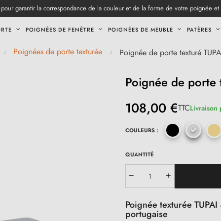
pour garantir la correspondance de la couleur et de la forme de votre poignée et
ORTE
POIGNÉES DE FENÊTRE
POIGNÉES DE MEUBLE
PATÈRES
Poignées de porte texturée
Poignée de porte texturé TUP
Poignée de porte 
108,00 €
TTC
Livraison 
COULEURS :
QUANTITÉ
Poignée texturée TUPAI 4
portugaise