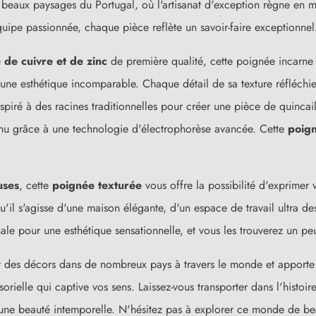
s beaux paysages du Portugal, où l'artisanat d'exception règne en 
uipe passionnée, chaque pièce reflète un savoir-faire exceptionnel
e de cuivre et de zinc
de première qualité, cette poignée incarne l
 une esthétique incomparable. Chaque détail de sa texture réfléchie
nspiré à des racines traditionnelles pour créer une pièce de quinca
tenu grâce à une technologie d'électrophorèse avancée. Cette
poign
uses
, cette
poignée texturée
vous offre la possibilité d'exprimer 
qu'il s'agisse d'une maison élégante, d'un espace de travail ultra d
nale pour une esthétique sensationnelle, et vous les trouverez un p
t des décors dans de nombreux pays à travers le monde et apport
ielle qui captive vos sens. Laissez-vous transporter dans l'histoire
une beauté intemporelle. N'hésitez pas à explorer ce monde de beau