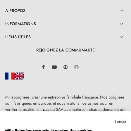
A PROPOS

INFORMATIONS

LIENS UTILES

REJOIGNEZ LA COMMUNAUTÉ
LinkedIn
Facebook
YouTube
Pinterest
Instagram
Millapoignées, c’est une entreprise familiale française. Nos poignées
sont fabriquées en Europe, et nous visitons nos usines pour en
vérifier la qualité. Ici, pas de SAV automatique : chaque demande est
traitée humainement, au cas par cas.
Fermer
Milla Poignées respecte la gestion des cookies