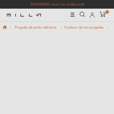
SHOWROOM ouvert sur rendez-vous
!
0
Basculer
☰
la
navigation
Poignée de porte intérieure
Couleurs de nos poignées
P