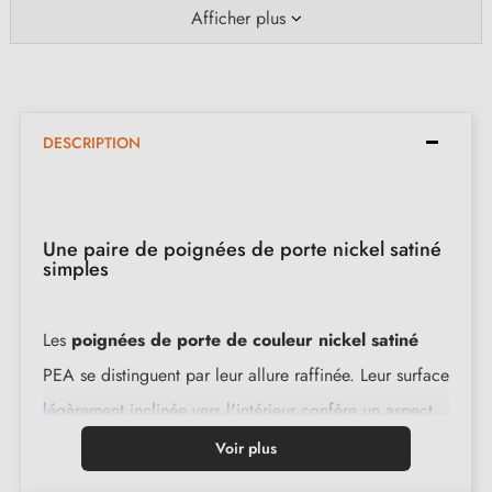
Afficher plus
DESCRIPTION
Une paire de poignées de porte nickel satiné
simples
Les
poignées de porte de couleur nickel satiné
PEA se distinguent par leur allure raffinée. Leur surface
légèrement inclinée vers l'intérieur confère un aspect
unique et distinctif. Fabriquées avec un alliage de zinc
Voir plus
et d'aluminium, ces poignées sont non seulement