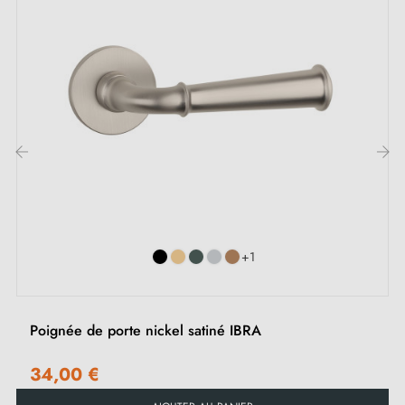
Adaptateurs de montage
Deux tiges carrées : 7x7 mm pour la France, 8x8 mm
pour la Belgique, la Suisse et l'UE
Vis M4 pour une fixation robuste
Vis et clé Allen de 3 mm pour l'assemblage
Gabarits de montage
‹
›
Instruction de montage en Français
+1
Poignée de porte nickel satiné IBRA
34,00 €