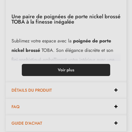
Une paire de poignées de porte nickel brossé
TOBA à la finesse inégalée
Sublimez votre espace avec la
poignée de porte
nickel brossé
TOBA. Son élégance discrète et son
fini sophistiqué embellissent votre intérieur avec une
note de raffinement. Cette poignée de porte offre non
Voir plus
seulement un aspect esthétique remarquable, mais
également une fonctionnalité irréprochable.
DÉTAILS DU PRODUIT
Les béquilles de cette
poignée de porte au coloris
FAQ
nickel brossé
garantissent une prise en main
GUIDE D'ACHAT
confortable et une utilisation fluide au quotidien.