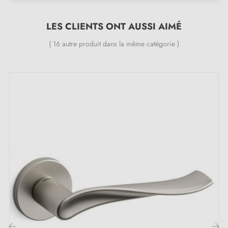
Fabriquées avec des matériaux de haute qualité, elles
assurent une longévité et une résistance remarquables,
LES CLIENTS ONT AUSSI AIMÉ
ainsi qu’une ouverture facile des portes.
( 16 autre produit dans la même catégorie )
Caractéristiques :
Paire de poignées avec rosace de 7 mm
Matériau : aluminium
Poignée de porte lourde et pleine
Double ressort métallique pour la stabilité
Garantie constructeur de 24 mois
Convient aux portes de 44 mm d'épaisseur
Pour portes plus épaisses ou poignée de porte à
relevage, contactez-nous par e-mail