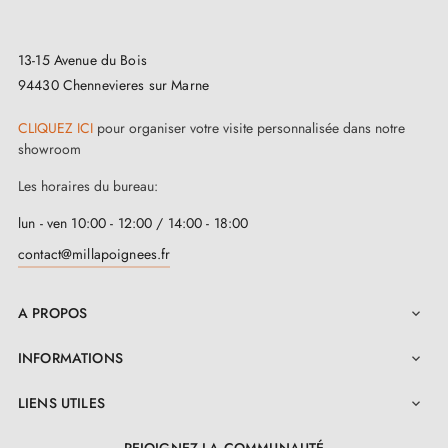
pour une utilisation à l'intérieur. Pour assurer sa
longévité, évitez de l'exposer aux intempéries
13-15 Avenue du Bois
extérieures. Pour une protection supplémentaire,
94430 Chennevieres sur Marne
envisagez d'installer des
butées de porte
.
CLIQUEZ ICI
pour organiser votre visite personnalisée dans notre
showroom
Les horaires du bureau:
lun - ven 10:00 - 12:00 / 14:00 - 18:00
contact@millapoignees.fr
A PROPOS

INFORMATIONS

LIENS UTILES

REJOIGNEZ LA COMMUNAUTÉ