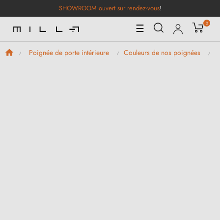
SHOWROOM ouvert sur rendez-vous
!
0
Basculer
☰
la
navigation
Poignée de porte intérieure
Couleurs de nos poignées
P