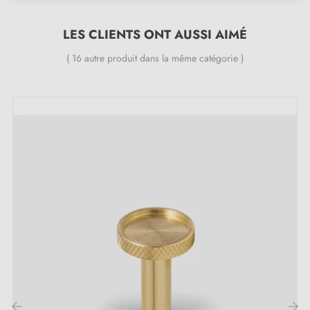
LES CLIENTS ONT AUSSI AIMÉ
Inclus dans le kit :
( 16 autre produit dans la même catégorie )
Bouton de meuble en acier inoxydable 04
Vis de montage
Description :
Fabriqué en
laiton
, ce bouton se distingue par son
design unique et crée une touche chaleureuse et
authentique sur vos meubles, qu'il s'agisse de
commodes, de tiroirs ou d'armoires. Parfait pour
ajouter une finition élégante et intemporelle à vos
meubles, ce bouton met en valeur chaque détail de