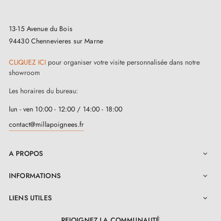
de votre commande. L’atelier ne fonctionne pas
13-15 Avenue du Bois
comme une usine avec un stock permanent : chaque
94430 Chennevieres sur Marne
pièce peut être lancée, préparée ou finalisée selon les
commandes reçues.
CLIQUEZ ICI
pour organiser votre visite personnalisée dans notre
showroom
Retours :
ce type de produit ne peut pas toujours être
Les horaires du bureau:
retourné à l’atelier, ni facilement remis en stock ou
lun - ven 10:00 - 12:00 / 14:00 - 18:00
revendu, notamment en cas de commande en quantité
contact@millapoignees.fr
importante. Les retours peuvent donc être limités ou
refusés dans le cadre de notre extension commerciale
A PROPOS

de retour de 90 jours.
INFORMATIONS

Pour un projet complet, nous vous recommandons de
LIENS UTILES

commander d’abord une seule pièce afin de valider le
modèle, la finition et la compatibilité avant de
REJOIGNEZ LA COMMUNAUTÉ