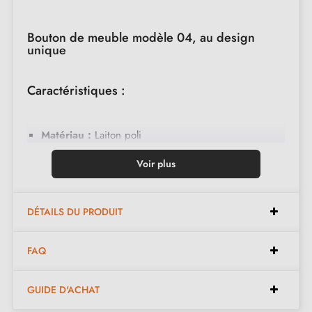
Bouton de meuble modèle 04, au design
unique
Caractéristiques :
Matériau :
Laiton poli
Forme :
Sphère et cylindre mince
Voir plus
Montage :
Fixation simple avec vis M4 incluse
DÉTAILS DU PRODUIT
Dimensions :
FAQ
Diamètre :
29 mm
Longueur de la tige :
60 mm
GUIDE D'ACHAT
Diamètre de la tige :
10 mm