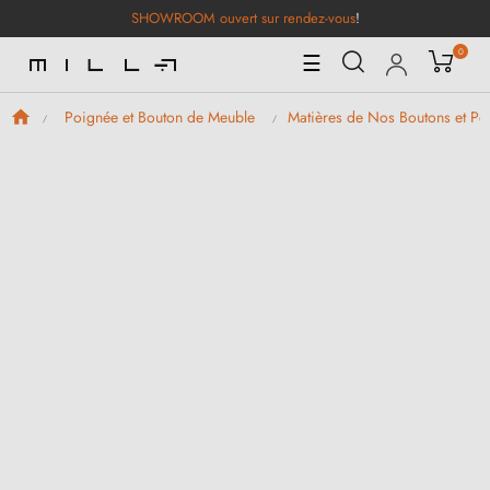
SHOWROOM ouvert sur rendez-vous
!
0
Basculer
☰
la
navigation
Poignée et Bouton de Meuble
Matières de Nos Boutons et P