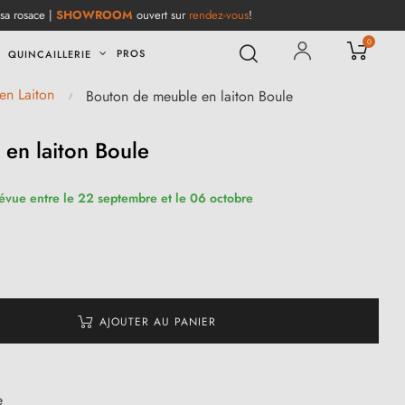
 sa rosace |
SHOWROOM
ouvert sur
rendez-vous
!
0
PROS
QUINCAILLERIE
en Laiton
Bouton de meuble en laiton Boule
en laiton Boule
révue entre le 22 septembre et le 06 octobre
AJOUTER AU PANIER
e