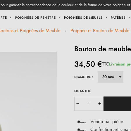
pour garantir la correspondance de la couleur et de la forme de votre poignée et
ORTE
POIGNÉES DE FENÊTRE
POIGNÉES DE MEUBLE
PATÈRES
Boutons et Poignées de Meuble
Poignée et Bouton de Meuble 
Bouton de meuble 
34,50 €
TTC
Livraison p
DIAMÈTRE :
QUANTITÉ
Vendu par pièce
Confection artisanal