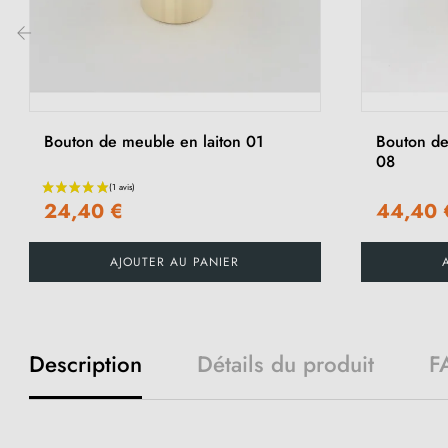
‹
Bouton de meuble en laiton 01
Bouton de
08
24,40 €
44,40 
AJOUTER AU PANIER
Description
Détails du produit
F