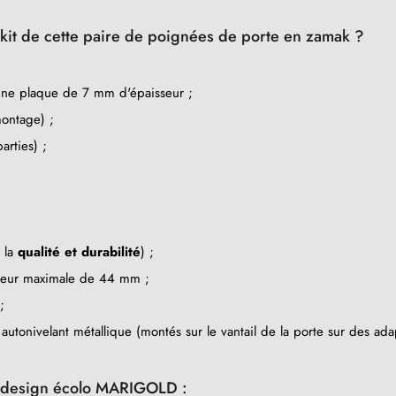
kit de cette paire de poignées de porte en zamak ?
une plaque de 7 mm d'épaisseur ;
ontage) ;
rties) ;
e la
qualité et durabilité
) ;
sseur maximale de 44 mm ;
;
tonivelant métallique (montés sur le vantail de la porte sur des ada
u design écolo MARIGOLD :