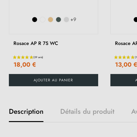
+9
Rosace AP R 7S WC
Rosace A
18,00 €
13,00 
AJOUTER AU PANIER
Description
Détails du produit
Av