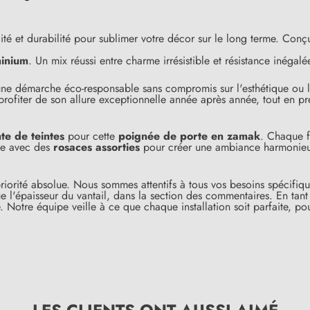
ité et durabilité pour sublimer votre décor sur le long terme. Conç
minium
. Un mix réussi entre charme irrésistible et résistance inégalé
 une démarche éco-responsable sans compromis sur l'esthétique ou l
ofiter de son allure exceptionnelle année après année, tout en pré
e de teintes
pour cette
poignée de porte en zamak
. Chaque f
ble avec des
rosaces assorties
pour créer une ambiance harmonieus
e priorité absolue. Nous sommes attentifs à tous vos besoins spécifiq
(12 avis)
 l'épaisseur du vantail, dans la section des commentaires. En tant
. Notre équipe veille à ce que chaque installation soit parfaite, p