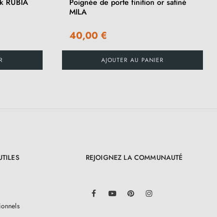
ak RUBIA
Poignée de porte finition or satiné
MILA
40,00 €
R
AJOUTER AU PANIER
UTILES
REJOIGNEZ LA COMMUNAUTÉ
LinkedIn
Facebook
YouTube
Pinterest
Instagram
ionnels