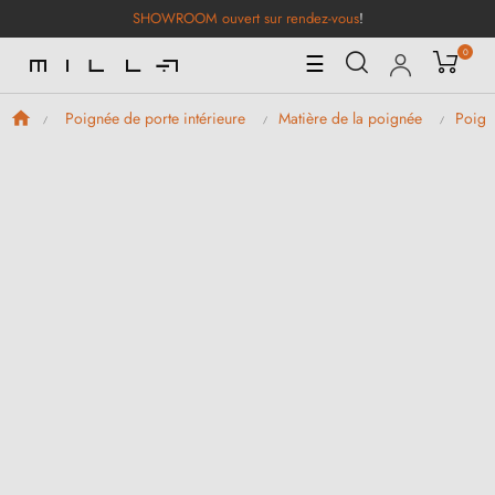
SHOWROOM ouvert sur rendez-vous
!
0
Basculer
☰
la
navigation
Poignée de porte intérieure
Matière de la poignée
Poign