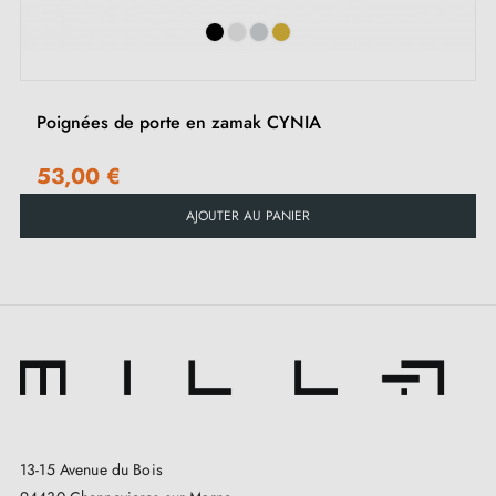
unique à toutes vos portes.
FUNKIA est fabriquée avec un
matériau de haute
qualité
, une nouveauté dans le monde de la
Poignées de porte en zamak CYNIA
quincaillerie. Le
zamak
est un mélange de zinc,
d'aluminium et de magnésium, reconnu pour sa
53,00 €
résistance, sa qualité et son aspect écologique. Non
AJOUTER AU PANIER
seulement cette paire de poignées offre un design
exceptionnel, mais elle est également conçue pour
durer, résistant à l'usure quotidienne et aux impacts
légers. Vous pouvez être assuré que votre poignée de
porte restera belle et fonctionnelle pendant de
nombreuses années.
Cette
poignée en zamak
se décline en
4 teintes
13-15 Avenue du Bois