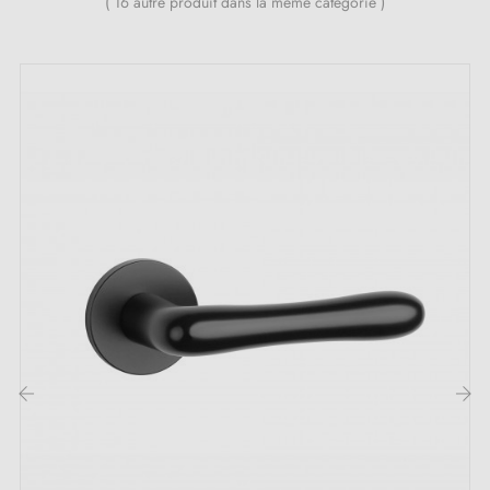
( 16 autre produit dans la même catégorie )
Toutes nos poignées design sont équipées de double
ressort métallique autolissant (assure une
grande
stabilité
).
Les atouts de la poignée de porte en zamak
écolo et ultra résistant FUNKIA :
Découvrez la
poignée en zamak
FUNKIA : conçue
dans une matière de qualité exceptionnelle. Cette
poignée est un mélange parfait entre une esthétique
remarquable et des caractéristiques pratiques et
fonctionnelles. Quel que soit le style de votre intérieur,
qu'il soit classique, vintage ou contemporain, cette
‹
›
poignée s'adapte harmonieusement et ajoute un cachet