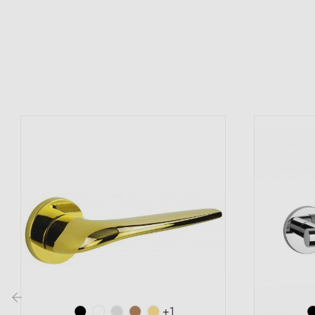
(39 avis)
+1