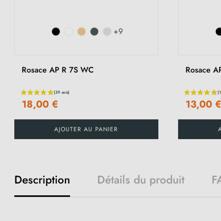
+9
Rosace AP R 7S WC
Rosace A
18,00 €
13,00 
AJOUTER AU PANIER
Description
Détails du produit
F