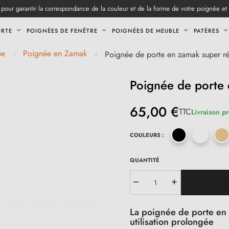
pour garantir la correspondance de la couleur et de la forme de votre poignée et
ORTE
POIGNÉES DE FENÊTRE
POIGNÉES DE MEUBLE
PATÈRES
ée
Poignée en Zamak
Poignée de porte en zamak super ré
Poignée de porte 
65,00 €
TTC
Livraison p
COULEURS :
QUANTITÉ
La poignée de porte en 
utilisation prolongée