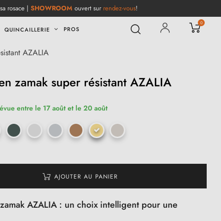
 sa rosace |
SHOWROOM
ouvert sur
rendez-vous
!
0
PROS
QUINCAILLERIE
sistant AZALIA
en zamak super résistant AZALIA
révue entre le 17 août et le 20 août
AJOUTER AU PANIER
zamak AZALIA : un choix intelligent pour une