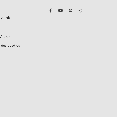
LinkedIn
Facebook
YouTube
Pinterest
Instagram
ionnels
/Tutos
 des cookies