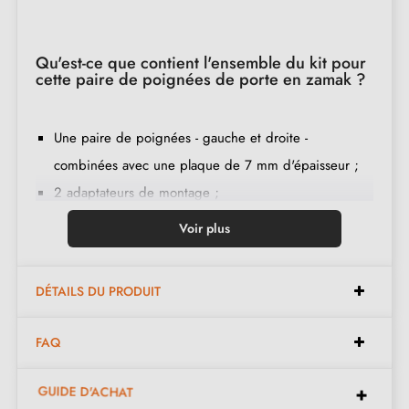
Qu'est-ce que contient l'ensemble du kit pour
cette paire de poignées de porte en zamak ?
Une paire de poignées - gauche et droite -
combinées avec une plaque de 7 mm d'épaisseur ;
2 adaptateurs de montage ;
1 tige de 8mm et de 7mm de diamètre ;
Voir plus
2 vis traversantes M4 (pour fixer les adaptateurs à la
porte) ;
DÉTAILS DU PRODUIT
2 vis et une clé Allen de 3 mm (pour fixer les
poignées aux adaptateurs) ;
FAQ
Jeu de vis à bois
(sur demande spéciale)
;
Instruction de montage en français ;
GUIDE D'ACHAT