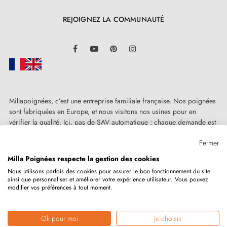
poignée de porte vous permet de couvrir deux portes
à la fois pour une solution pratique et économique.
REJOIGNEZ LA COMMUNAUTÉ
LinkedIn
Facebook
YouTube
Pinterest
Instagram
Millapoignées, c’est une entreprise familiale française. Nos poignées
sont fabriquées en Europe, et nous visitons nos usines pour en
vérifier la qualité. Ici, pas de SAV automatique : chaque demande est
traitée humainement, au cas par cas.
Fermer
Milla Poignées respecte la gestion des cookies
Nous utilisons parfois des cookies pour assurer le bon fonctionnement du site
ainsi que personnaliser et améliorer votre expérience utilisateur. Vous pouvez
Copyright © 2026
MILLA POIGNEES
Tous droits réservés.
modifier vos préférences à tout moment.
Ok pour moi
Je choisis
Marchand approuvé par la Société des Avis Garantis,
cliquez ici pour