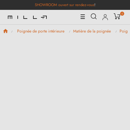
SHOWROOM ouvert sur rendez-vous
!
0
Basculer
☰
la
navigation
Poignée de porte intérieure
Matière de la poignée
Poign