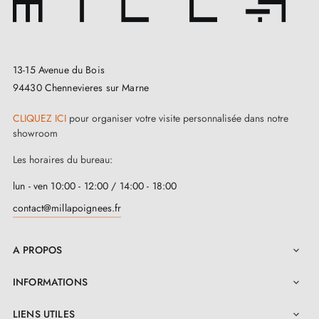
de vie à votre poignée de porte. Ensuite, elle est
proposée en
6 déclinaisons de finitions
pour
personnaliser votre porte selon vos préférences. Enfin,
13-15 Avenue du Bois
cette
poignée de porte en zamak
est facile à
94430 Chennevieres sur Marne
installer, grâce à son ressort de rappel et à l'accessoire
CLIQUEZ ICI
pour organiser votre visite personnalisée dans notre
de montage fourni.
showroom
Les horaires du bureau:
En plus de la poignée,
Milla Poignées
vous propose
également des
rosaces assorties
. De nombreux
lun - ven 10:00 - 12:00 / 14:00 - 18:00
modèles sont disponibles un peu plus haut sur cette
contact@millapoignees.fr
fiche. SULLA est une option solide, avec sa plaque de
A PROPOS
7 mm d'épaisseur, qui assure une grande résistance.

Vous pouvez également être rassuré grâce à la
INFORMATIONS

garantie de deux ans offerte. Vendue par paire, cette
LIENS UTILES
