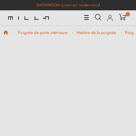
SHOWROOM ouvert sur rendez-vous
!
0
Basculer
☰
la
navigation
Poignée de porte intérieure
Matière de la poignée
Poign