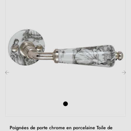
Avantages :
La
poignée de porte en porcelaine noire poli
offre
une brillance miroitante, capturant la lumière et
reflétant l'élégance de votre intérieur. D'autre part, la
poignée de porte en porcelaine noire mat
propose
une finition douce et veloutée, idéale pour ceux qui
préfèrent une esthétique discrète et raffinée.
‹
›
Informations complémentaires :
Ces poignées sont conçues pour résister à l'épreuve
du temps, tout en conservant leur beauté et leur
finition. Elles sont exclusivement disponibles dans nos
Poignées de porte chrome en porcelaine Toile de