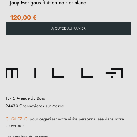
magasins partenaires.
Jouy Merigous finition noir et blanc
120,00 €
AJOUTER AU PANIER
13-15 Avenue du Bois
94430 Chennevieres sur Marne
CLIQUEZ ICI
pour organiser votre visite personnalisée dans notre
showroom
Les horaires du bureau: