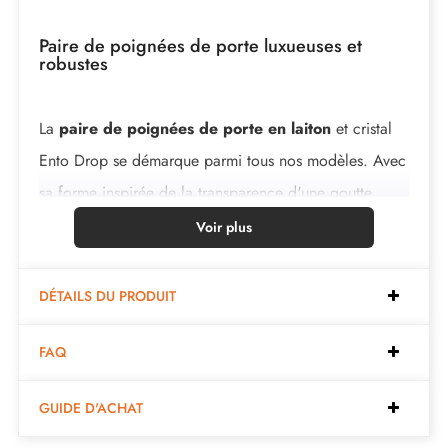
Paire de poignées de porte luxueuses et
robustes
La
paire de poignées de porte en laiton
et cristal
Ento Drop se démarque parmi tous nos modèles. Avec
sa forme inspirée de la transparence d'une goutte
d'eau, elle marie la robustesse du laiton à la légèreté
Voir plus
du verre. Elle est fabriquée à partir de matériaux 100
% recyclables, ce qui garantit sa longévité.
DÉTAILS DU PRODUIT
Caractéristiques :
FAQ
GUIDE D'ACHAT
Paire de poignées avec rosace de 6 mm (très fine)