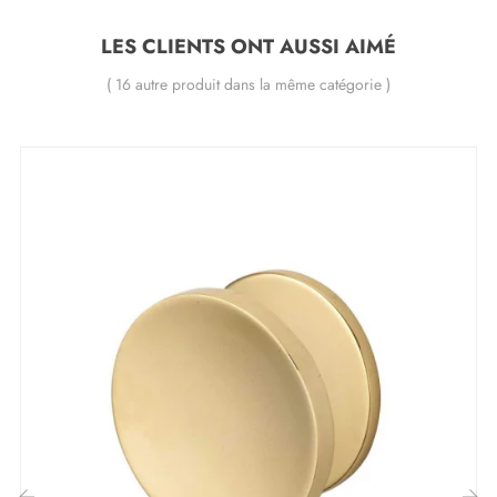
Matériau : laiton et cristal
Poignée de porte lourde et pleine
LES CLIENTS ONT AUSSI AIMÉ
Double ressort métallique pour la stabilité
( 16 autre produit dans la même catégorie )
Garantie constructeur de 24 mois
Convient aux portes de 44 mm d'épaisseur
Pour portes plus épaisses ou poignée de porte à
relevage, contactez-nous par e-mail
Inclus :
Adaptateurs de montage
Deux tiges carrées : 7x7 mm pour la France, 8x8 mm
pour la Belgique, la Suisse et l'UE
Vis M4 pour une fixation robuste
Vis et clé Allen de 3 mm pour l'assemblage