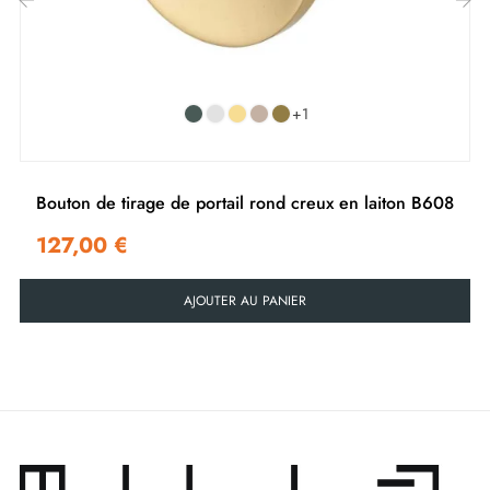
Jeu de vis à bois (sur demande spéciale)
‹
›
Instruction de montage en Français
+1
Bouton de tirage de portail rond creux en laiton B608
127,00 €
AJOUTER AU PANIER