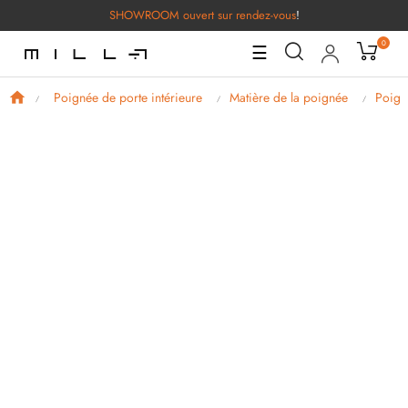
SHOWROOM ouvert sur rendez-vous
!
0
Basculer
☰
la
navigation
Poignée de porte intérieure
Matière de la poignée
Poign