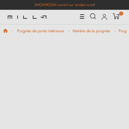
SHOWROOM ouvert sur rendez-vous
!
0
Basculer
☰
la
navigation
Poignée de porte intérieure
Matière de la poignée
Poign