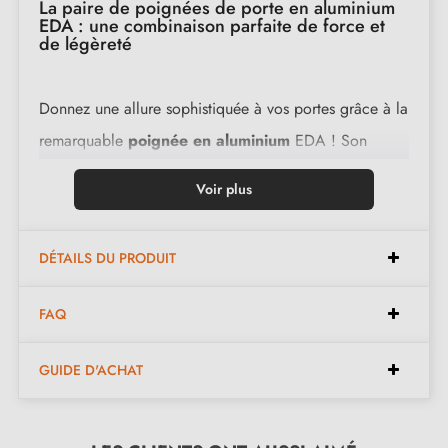
La paire de poignées de porte en aluminium
EDA : une combinaison parfaite de force et
de légèreté
Donnez une allure sophistiquée à vos portes grâce à la
remarquable
poignée en aluminium
EDA ! Son
design attire instantanément l'attention, que ce soit
Voir plus
dans une résidence, au bureau ou à l'hôtel. Cette
gamme AVA conjugue à merveille esthétique et
DÉTAILS DU PRODUIT
fonctionnalité.
FAQ
Cette
poignée de porte
, fabriquée dans un alliage
d'
aluminium
, allie une remarquable légèreté à une
GUIDE D'ACHAT
robustesse qui perdure au fil des années. Adaptée aux
environnements actifs, elle assure une performance
constante au quotidien. Conçue spécifiquement pour