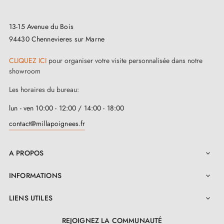
Gabarits de montage
Instructions d'installation et vidéos détaillées
13-15 Avenue du Bois
94430 Chennevieres sur Marne
Voici nos recommandations pour optimiser
CLIQUEZ ICI
pour organiser votre visite personnalisée dans notre
l'usage de la poignée en aluminium EDA :
showroom
Les horaires du bureau:
Cette poignée est spécialement conçue pour une
lun - ven 10:00 - 12:00 / 14:00 - 18:00
utilisation en intérieur et sa finition est adaptée à cet
contact@millapoignees.fr
environnement. Il est préférable de ne pas l'exposer
aux intempéries telles que la pluie ou la neige. Bien
A PROPOS

qu'elle puisse convenir à une porte abritée, cela n'est
INFORMATIONS

pas idéal en raison de sa finition particulière.
LIENS UTILES

Afin de maintenir la qualité et d'augmenter la longévité
de votre poignée, il est fortement conseillé d'utiliser
REJOIGNEZ LA COMMUNAUTÉ