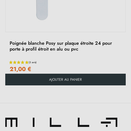
‹
›
Matière : aluminium
Poignée de porte lourde et pleine
Double ressort métallique pour la stabilité
Garantie constructeur de 24 mois
Convient aux portes de 44 mm d'épaisseur
Poignée blanche Posy sur plaque étroite 24 pour
Pour portes plus épaisses ou poignée de porte à
porte à profil étroit en alu ou pvc
relevage, contactez-nous par e-mail
21,00 €
Inclus :
AJOUTER AU PANIER
Adaptateurs de montage
Deux tiges carrées : 7x7 mm pour la France, 8x8 mm
pour la Belgique, la Suisse et l'UE
Vis M4 pour une fixation robuste
Vis et clé Allen de 3 mm pour l'assemblage