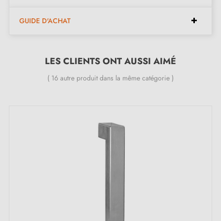
douilles tête plate
GUIDE D'ACHAT
Caractéristiques
LES CLIENTS ONT AUSSI AIMÉ
Matière : inox 304
( 16 autre produit dans la même catégorie )
Finition : brossé mat
Paire de poignées (une de chaque côté)
Poignée massive sans ressort de rappel
Plaque longue biseautée en fonte massive (épaisseur
2 mm)
Entraxe (cylindre) : 70 mm
Entraxe de fixation : 195 mm
Épaisseur de porte compatible : 40 à 65 mm (à
préciser à la commande)
Fonctions disponibles : bec-de-cane (BDC) ou