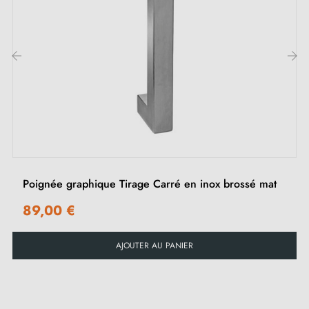
cylindre
Dimensions
‹
›
Plaque : 46 × 240 mm
Béquille : 138 mm
Section : 25 mm
Hauteur : 57 mm
Poignée graphique Tirage Carré en inox brossé mat
Inclus
89,00 €
Tige carrée 7 × 7 mm (standard France)
AJOUTER AU PANIER
Réducteur 7 → 8 mm (Belgique, Suisse et UE)
Visserie de sécurité : vis 5 mm tête 6 pans non
visibles