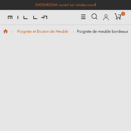
SHOWROOM ouvert sur rendez-vous
!
0
Basculer
☰
la
navigation
Poignée de meuble bordeaux 
Poignée et Bouton de Meuble