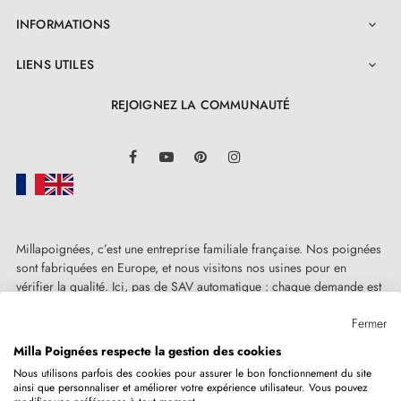
INFORMATIONS

LIENS UTILES

REJOIGNEZ LA COMMUNAUTÉ
LinkedIn
Facebook
YouTube
Pinterest
Instagram
Millapoignées, c’est une entreprise familiale française. Nos poignées
sont fabriquées en Europe, et nous visitons nos usines pour en
vérifier la qualité. Ici, pas de SAV automatique : chaque demande est
traitée humainement, au cas par cas.
Fermer
Milla Poignées respecte la gestion des cookies
Nous utilisons parfois des cookies pour assurer le bon fonctionnement du site
ainsi que personnaliser et améliorer votre expérience utilisateur. Vous pouvez
Copyright © 2026
MILLA POIGNEES
Tous droits réservés.