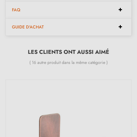
Dimensions :
FAQ
GUIDE D'ACHAT
Espacement :
64 mm
Longueur :
100 mm
Largeur :
50 mm
LES CLIENTS ONT AUSSI AIMÉ
Hauteur :
20 mm
( 16 autre produit dans la même catégorie )
Inclus dans le kit :
Poignée de meuble
Vis de montage M4
Description :