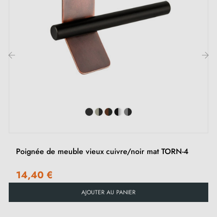
Cette poignée
bordeaux
donne du caractère et de la
chaleur à vos meubles. Sa forme rectangulaire avec
angle oblique et coins arrondis rend vos armoires,
placards, tiroirs ou commodes élégants et faciles à
ouvrir. Idéale pour moderniser votre cuisine, salle de
‹
›
bain ou bureau tout en apportant une touche de
couleur originale.
Explorez notre variation de
poignées et boutons de
meubles
sur notre boutique en ligne Milla Poignées.
Poignée de meuble vieux cuivre/noir mat TORN-4
14,40 €
AJOUTER AU PANIER