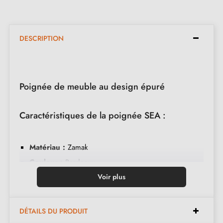
DESCRIPTION
Poignée de meuble au design épuré
Caractéristiques de la poignée SEA :
Matériau :
Zamak
Couleur :
Bordeaux
Entretien :
Nettoyer avec un chiffon doux
Voir plus
Fabriquée en Pologne
Disponibles en 8 couleurs différentes
DÉTAILS DU PRODUIT