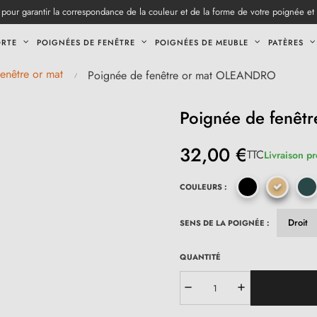
pour garantir la correspondance de la couleur et de la forme de votre poignée et
ORTE
POIGNÉES DE FENÊTRE
POIGNÉES DE MEUBLE
PATÈRES
enêtre or mat
Poignée de fenêtre or mat OLEANDRO
Poignée de fenê
32,00 €
TTC
Livraison pr
COULEURS :
SENS DE LA POIGNÉE :
QUANTITÉ