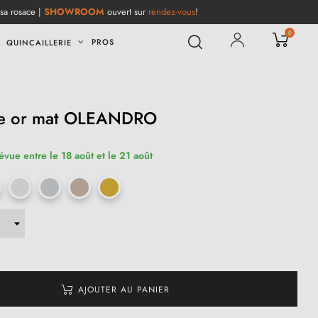
 sa rosace |
SHOWROOM
ouvert sur
rendez-vous
!
0
PROS
QUINCAILLERIE
tre or mat OLEANDRO
évue entre le 18 août et le 21 août
AJOUTER AU PANIER