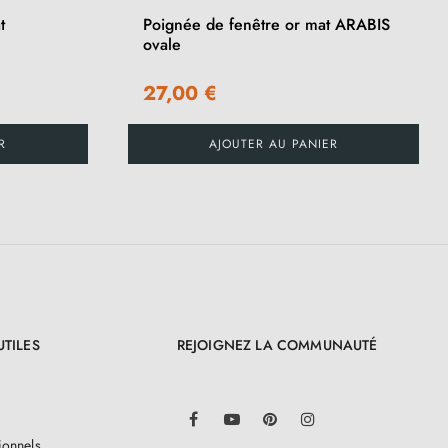
t
Poignée de fenêtre or mat ARABIS
ovale
27,00 €
R
AJOUTER AU PANIER
UTILES
REJOIGNEZ LA COMMUNAUTÉ
LinkedIn
Facebook
YouTube
Pinterest
Instagram
ionnels