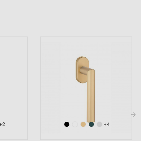
+2
+4
›