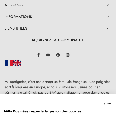
A PROPOS

INFORMATIONS

LIENS UTILES

REJOIGNEZ LA COMMUNAUTÉ
LinkedIn
Facebook
YouTube
Pinterest
Instagram
Millapoignées, c’est une entreprise familiale française. Nos poignées
sont fabriquées en Europe, et nous visitons nos usines pour en
vérifier la qualité. Ici, pas de SAV automatique : chaque demande est
traitée humainement, au cas par cas.
Fermer
Milla Poignées respecte la gestion des cookies