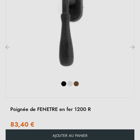
1 poignée de fenêtre
1 pièce de rosace de montage (adaptateur de
montage)
1 pièce de recouvrement de fenêtre
2 vis traversantes M5x40
1 vis Allen et clé
‹
›
Poignée de FENETRE en fer 1200 R
83,40 €
AJOUTER AU PANIER