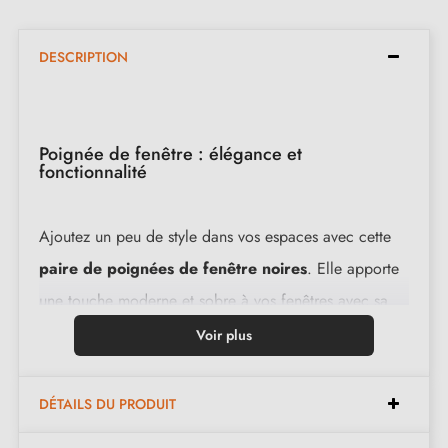
DESCRIPTION
Poignée de fenêtre : élégance et
fonctionnalité
Ajoutez un peu de style dans vos espaces avec cette
paire de poignées de fenêtre noires
. Elle apporte
une touche moderne et sobre à vos fenêtres avec sa
finition
noir mat
. Cette couleur discrète s'intègre
Voir plus
facilement dans tout type d'intérieur. Pratique et
robuste, elle convient à plusieurs types de fenêtres,
DÉTAILS DU PRODUIT
assurant une prise en main facile.