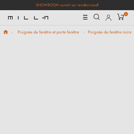
SHOWROOM ouvert sur rendez-vous
!
0
Basculer
☰
la
navigation
Poignée de fenêtre et porte fenêtre
Poignée de fenêtre noire