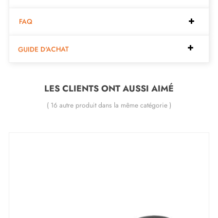
Complétez la parure de votre poignée avec les
rosaces de fermeture
qui lui sont associées. celles
FAQ
ci se trouvent en bas de la fiche produit. !
GUIDE D'ACHAT
LES CLIENTS ONT AUSSI AIMÉ
( 16 autre produit dans la même catégorie )