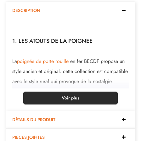
DESCRIPTION
1. LES ATOUTS DE LA POIGNEE
La
poignée de porte rouille
en fer BECDF propose un
style ancien et original. cette collection est compatible
avec le style rural qui provoque de la nostalgie.
Cette magnifique poignée est coulée en 3 finitions : le
Voir plus
noir, le fer poli et la rouille ciré. les finitions et la
matière proposées conserve l'aspect authentique et
DÉTAILS DU PRODUIT
chaleureux de l'objet.
PIÈCES JOINTES