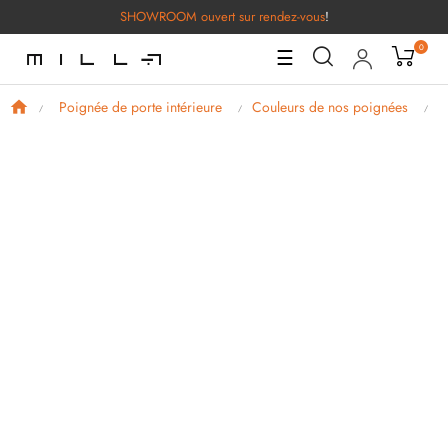
SHOWROOM ouvert sur rendez-vous
!
0
Basculer
☰
la
navigation
Poignée de porte intérieure
Couleurs de nos poignées
P