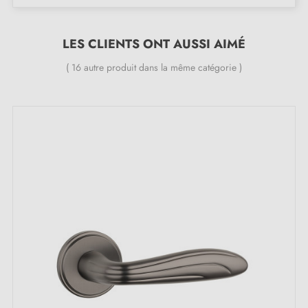
cohérent pour chaque porte de votre intérieur. Leur
design soigné et leur finition impeccable rehaussent
LES CLIENTS ONT AUSSI AIMÉ
l'esthétique de votre espace.
( 16 autre produit dans la même catégorie )
Caractéristiques :
Paire de poignées avec rosace de 7 mm
Matériau : aluminium
Poignée de porte lourde et pleine
Double ressort métallique pour la stabilité
Garantie constructeur de 24 mois
Convient aux portes de 44 mm d'épaisseur
Pour portes plus épaisses ou poignée de porte à
relevage, contactez-nous par e-mail