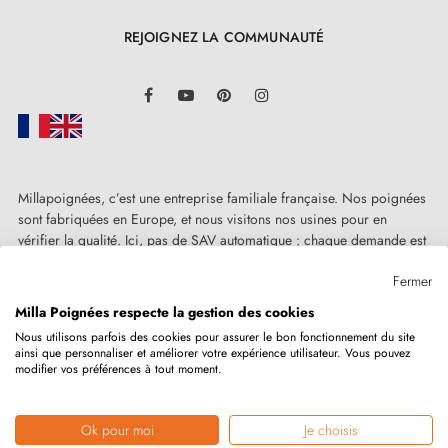
REJOIGNEZ LA COMMUNAUTÉ
LinkedIn
Facebook
YouTube
Pinterest
Instagram
Millapoignées, c’est une entreprise familiale française. Nos poignées
sont fabriquées en Europe, et nous visitons nos usines pour en
vérifier la qualité. Ici, pas de SAV automatique : chaque demande est
traitée humainement, au cas par cas.
Fermer
Milla Poignées respecte la gestion des cookies
Nous utilisons parfois des cookies pour assurer le bon fonctionnement du site
ainsi que personnaliser et améliorer votre expérience utilisateur. Vous pouvez
Copyright © 2026
MILLA POIGNEES
Tous droits réservés.
modifier vos préférences à tout moment.
Ok pour moi
Je choisis
Marchand approuvé par la Société des Avis Garantis,
cliquez ici pour