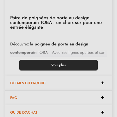
Paire de poignées de porte au design
contemporain TOBA : un choix sûr pour une
entrée élégante
Découvrez la
poignée de porte au design
contemporain
TOBA ! Avec ses lignes épurées et son
esthétique élégante, cette poignée ajoute une allure
Voir plus
chic à tout espace, que ce soit dans les hôtels, les
bureaux, ou chez vous, dans la salle de bain, la
DÉTAILS DU PRODUIT
cuisine, etc.
FAQ
Fabriquées avec des matériaux de haute qualité, ces
béquilles offrent une qualité exceptionnelle et un style
GUIDE D'ACHAT