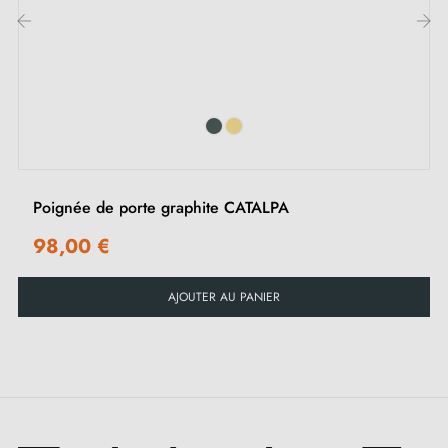
Inclus :
‹
›
Adaptateurs de montage
Deux tiges carrées : 7x7 mm pour la France, 8x8 mm
pour la Belgique, la Suisse et l'UE
Vis M4 pour une fixation robuste
Poignée de porte graphite CATALPA
Vis et clé Allen de 3 mm pour l'assemblage
Gabarits de montage
98,00 €
Instructions d'installation et vidéos détaillées en
AJOUTER AU PANIER
Français
Conseils :
Préférez une installation en intérieur pour garantir