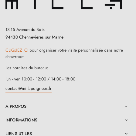
l’esthétique et la fonctionnalité de cette poignée au
design contemporain TOBA. Pour protéger
efficacement vos poignées et vos murs contre les
13-15 Avenue du Bois
chocs, pensez à installer nos
butées de porte
.
94430 Chennevieres sur Marne
CLIQUEZ ICI
pour organiser votre visite personnalisée dans notre
showroom
Les horaires du bureau:
lun - ven 10:00 - 12:00 / 14:00 - 18:00
contact@millapoignees.fr
A PROPOS

INFORMATIONS

LIENS UTILES
