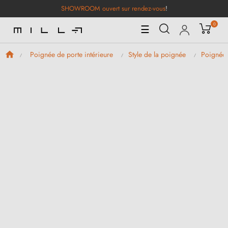
SHOWROOM ouvert sur rendez-vous
!
0
Basculer
☰
la
navigation
Poignée de porte intérieure
Style de la poignée
Poignées