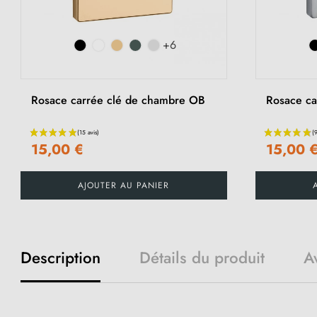
+6
Rosace carrée clé de chambre OB
Rosace car
15,00 €
15,00 
AJOUTER AU PANIER
Description
Détails du produit
Av