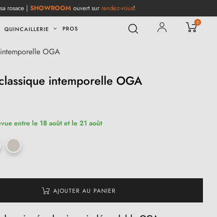
 sa rosace |
SHOWROOM
ouvert sur
rendez-vous
!
0
PROS
QUINCAILLERIE
e intemporelle OGA
classique intemporelle OGA
(2 avis)
évue entre le 18 août et le 21 août
AJOUTER AU PANIER