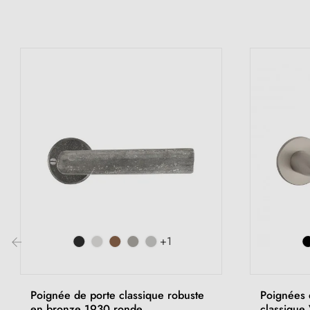
+1
‹
Poignée de porte classique robuste
Poignées 
en bronze 1930 ronde
classique