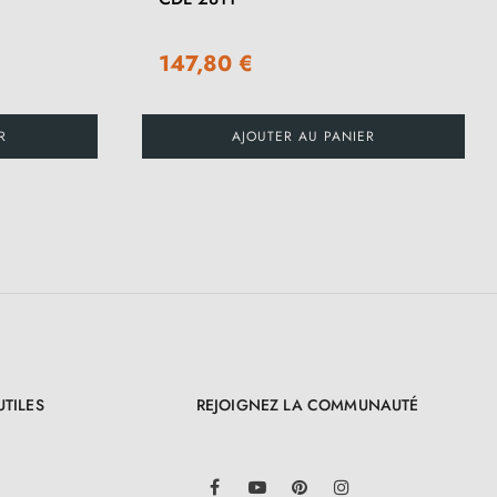
147,80 €
R
AJOUTER AU PANIER
UTILES
REJOIGNEZ LA COMMUNAUTÉ
LinkedIn
Facebook
YouTube
Pinterest
Instagram