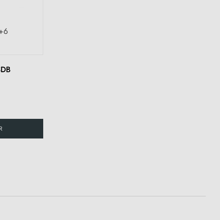
+6
SDB
R