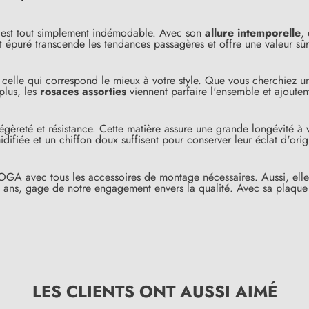
st tout simplement indémodable. Avec son
allure intemporelle
,
t épuré transcende les tendances passagères et offre une valeur sûr
celle qui correspond le mieux à votre style. Que vous cherchiez un 
plus, les
rosaces assorties
viennent parfaire l'ensemble et ajouten
égèreté et résistance. Cette matière assure une grande longévité à 
ifiée et un chiffon doux suffisent pour conserver leur éclat d'orig
e OGA avec tous les accessoires de montage nécessaires. Aussi, elle
(9 avis)
 ans, gage de notre engagement envers la qualité. Avec sa plaque 
LES CLIENTS ONT AUSSI AIMÉ