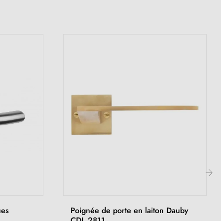
›
ues
Poignée de porte en laiton Dauby
CDL 2811