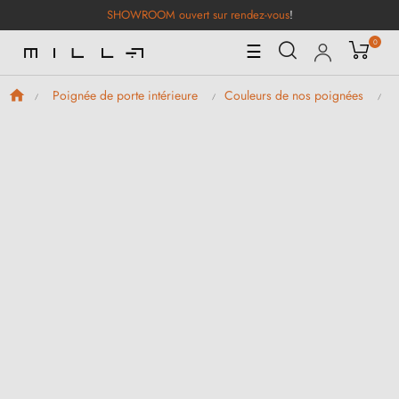
SHOWROOM ouvert sur rendez-vous
!
0
Basculer
☰
la
navigation
Poignée de porte intérieure
Couleurs de nos poignées
P