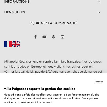
INFORMATIONS

Chez
Milla Poignées
, la satisfaction de nos clients est
notre priorité. Nous vous proposons une garantie de
LIENS UTILES

deux ans sur cette
poignée en chrome satiné
REJOIGNEZ LA COMMUNAUTÉ
AZALIA
, afin de vous offrir une tranquillité d’esprit.
LinkedIn
Pour une installation facile, tous les accessoires
Facebook
YouTube
Pinterest
Instagram
nécessaires sont fournis. Et ce n’est pas tout ! afin de
faciliter davantage ce processus, nous mettons à votre
avantage un manuel d’installation détaillé que vous
Millapoignées, c’est une entreprise familiale française. Nos poignées
pouvez trouver dans la section "Pièces jointes", pour
sont fabriquées en Europe, et nous visitons nos usines pour en
vérifier la qualité. Ici, pas de SAV automatique : chaque demande est
vous accompagner.
traitée humainement, au cas par cas.
Fermer
Milla Poignées respecte la gestion des cookies
Nous utilisons parfois des cookies pour assurer le bon fonctionnement du site
ainsi que personnaliser et améliorer votre expérience utilisateur. Vous pouvez
Copyright © 2026
MILLA POIGNEES
Tous droits réservés.
modifier vos préférences à tout moment.