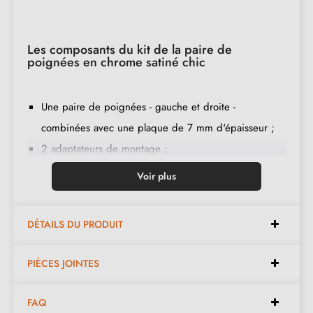
Les composants du kit de la paire de
poignées en chrome satiné chic
Une paire de poignées - gauche et droite -
combinées avec une plaque de 7 mm d'épaisseur ;
2 adaptateurs de montage ;
1 tige de 8mm et de 7mm de diamètre ;
Voir plus
2 vis traversantes M4 (pour fixer les adaptateurs à la
porte) ;
DÉTAILS DU PRODUIT
2 vis et une clé Allen de 3 mm (pour fixer les
poignées aux adaptateurs) ;
PIÈCES JOINTES
Jeu de vis à bois
(sur demande spéciale)
;
Instruction de montage en français ;
FAQ