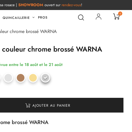
 sa rosace |
SHOWROOM
ouvert sur
rendez-vous
!
0
PROS
QUINCAILLERIE
ouleur chrome brossé WARNA
e couleur chrome brossé WARNA
évue entre le 18 août et le 21 août
AJOUTER AU PANIER
hrome brossé WARNA