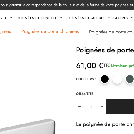
pour garantir la correspondance de la couleur et de la forme de votre poignée et
ORTE
POIGNÉES DE FENÊTRE
POIGNÉES DE MEUBLE
PATÈRES
gnées
Poignées de porte chromees
Poignées de porte c
Poignées de port
61,00 €
TTC
Livraison pr
COULEURS :
QUANTITÉ
La poignée de porte c