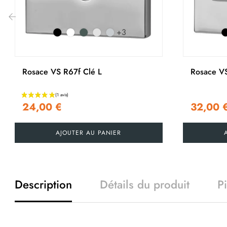
+3
‹
Rosace VS R67f Clé L
Rosace V
24,00 €
32,00 
AJOUTER AU PANIER
Description
Détails du produit
P