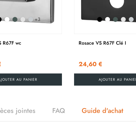
+3
S R67F wc
Rosace VS R67F Clé I
€
24,60 €
AJOUTER AU PANIER
AJOUTER AU PANIE
ièces jointes
FAQ
Guide d'achat