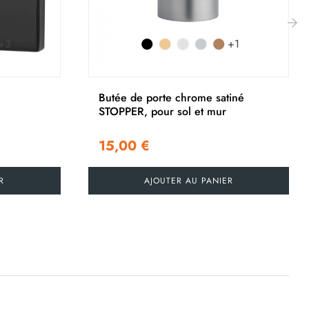
+3
+1
›
Butée de porte chrome satiné
STOPPER, pour sol et mur
15,00 €
R
AJOUTER AU PANIER