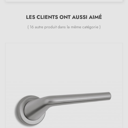
Le produit est neuf et le constructeur vous
garantit
24 mois
;
LES CLIENTS ONT AUSSI AIMÉ
Toutes nos poignées design sont équipées de double
ressort métallique autolissant (assure une
grande
( 16 autre produit dans la même catégorie )
stabilité
)
L'excellence de STELLA : les atouts signature
de cette poignée de porte chrome satiné
Si vous cherchez une touche qui fera toute la
différence, ne cherchez pas plus loin. Découvrez la
magie du chrome satiné et laissez-vous séduire par son
charme hypnotique. Choisir la
poignée chrome
satiné
STELLA, c'est inviter l'élégance à entrer dans
vos espaces, à les transformer en lieux où le design