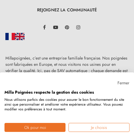
et de servir, tout en contribuant à préserver notre
REJOIGNEZ LA COMMUNAUTÉ
planète.
LinkedIn
Facebook
YouTube
Pinterest
Instagram
Au sein de
Milla Poignées
, nous vous offrons
l'opportunité de posséder cette poignée à la superbe
fini en chrome satiné avec une garantie complète de 2
ans. De plus, pour faciliter au maximum votre
Millapoignées, c’est une entreprise familiale française. Nos poignées
sont fabriquées en Europe, et nous visitons nos usines pour en
expérience, nous incluons les accessoires de montage
vérifier la qualité. Ici, pas de SAV automatique : chaque demande est
nécessaires. Mais le véritable atout qui se démarque ?
traitée humainement, au cas par cas.
Fermer
L'installation aisée et rapide qu'elle permet, rendue
Milla Poignées respecte la gestion des cookies
possible grâce à notre manuel d'installation détaillé,
Nous utilisons parfois des cookies pour assurer le bon fonctionnement du site
disponible dans la section "Pièces jointes" de cette
ainsi que personnaliser et améliorer votre expérience utilisateur. Vous pouvez
Copyright © 2026
MILLA POIGNEES
Tous droits réservés.
modifier vos préférences à tout moment.
fiche produit.
Ok pour moi
Je choisis
Marchand approuvé par la Société des Avis Garantis,
cliquez ici pour