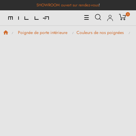
SHOWROOM ouvert sur rendez-vous
!
0
Basculer
☰
la
navigation
Poignée de porte intérieure
Couleurs de nos poignées
P