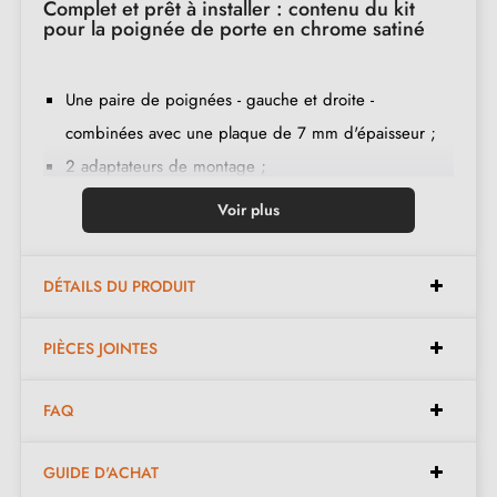
Complet et prêt à installer : contenu du kit
pour la poignée de porte en chrome satiné
Une paire de poignées - gauche et droite -
combinées avec une plaque de 7 mm d'épaisseur ;
2 adaptateurs de montage ;
1 tige de 8mm et de 7mm de diamètre ;
Voir plus
2 vis traversantes M4 (pour fixer les adaptateurs à la
porte) ;
DÉTAILS DU PRODUIT
2 vis et une clé Allen de 3 mm (pour fixer les
poignées aux adaptateurs) ;
PIÈCES JOINTES
Jeu de vis à bois
(sur demande spéciale)
;
Instruction de montage en français ;
FAQ
Matière de construction : zamak (poignée pleine,
garantie de la
qualité et durabilité
) ;
GUIDE D'ACHAT