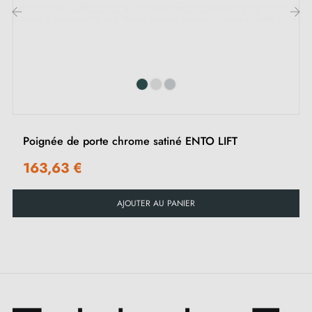
prend vie. Le
chrome satiné
, avec sa teinte métallique
apaisante, transforme vos portes en toiles artistiques où
‹
›
la lumière joue pour créer des nuances changeantes
au gré des moments et des mouvements.
Que vous ayez l'intention de moderniser un intérieur
traditionnel ou de mettre en valeur une esthétique
Poignée de porte chrome satiné ENTO LIFT
avant-gardiste, la poignée STELLA se révèle d'une
163,63 €
polyvalence inégalée. Vous pouvez la découvrir dans
un choix de
trois couleurs
élégantes et raffinées,
AJOUTER AU PANIER
conçues pour s'intégrer naturellement dans une variété
de décors. Chacune de ces teintes exalte avec
élégance vos espaces, tout en reflétant votre penchant
pour le raffinement et l'innovation. Pour parfaire
l'ensemble, nous proposons également une gamme de