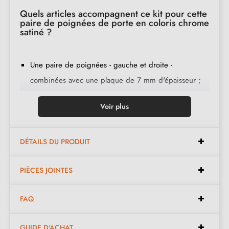
Quels articles accompagnent ce kit pour cette
paire de poignées de porte en coloris chrome
satiné ?
Une paire de poignées - gauche et droite -
combinées avec une plaque de 7 mm d'épaisseur ;
2 adaptateurs de montage ;
Voir plus
1 tige de 8mm et de 7mm de diamètre ;
2 vis traversantes M4 (pour fixer les adaptateurs à la
porte) ;
DÉTAILS DU PRODUIT
2 vis et une clé Allen de 3 mm (pour fixer les
PIÈCES JOINTES
poignées aux adaptateurs) ;
Jeu de vis à bois
(sur demande spéciale)
;
FAQ
Instruction de montage en français ;
Matière de construction : zamak (poignée pleine,
GUIDE D'ACHAT