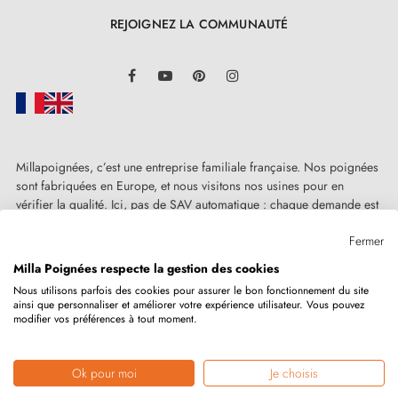
attention particulière à la qualité de fabrication.
REJOIGNEZ LA COMMUNAUTÉ
Prenez par exemple notre
paire de poignées au fini
LinkedIn
chrome satiné
: elle est soigneusement conçue à
Facebook
YouTube
Pinterest
Instagram
partir d'un
alliage de zinc et d'aluminium
de
première qualité, la garantie d’une longévité
exceptionnelle. Le choix de ces matériaux repose sur
Millapoignées, c’est une entreprise familiale française. Nos poignées
leur légèreté, leur résistance et leur capacité à résister
sont fabriquées en Europe, et nous visitons nos usines pour en
vérifier la qualité. Ici, pas de SAV automatique : chaque demande est
à la corrosion, ce qui vous assure que votre poignée
traitée humainement, au cas par cas.
Fermer
conservera sa brillance et son fonctionnement
Milla Poignées respecte la gestion des cookies
impeccable au fil du temps.
Nous utilisons parfois des cookies pour assurer le bon fonctionnement du site
ainsi que personnaliser et améliorer votre expérience utilisateur. Vous pouvez
Copyright © 2026
MILLA POIGNEES
Tous droits réservés.
Chez
Milla Poignées
, nous vous proposons cette
modifier vos préférences à tout moment.
poignée de teinte chrome satiné avec une garantie de
2 ans. Elle est également fournie avec tous les
Ok pour moi
Je choisis
Marchand approuvé par la Société des Avis Garantis,
cliquez ici pour
vérifier
.