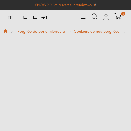
SHOWROOM ouvert sur rendez-vous
!
0
Basculer
☰
la
navigation
Poignée de porte intérieure
Couleurs de nos poignées
P