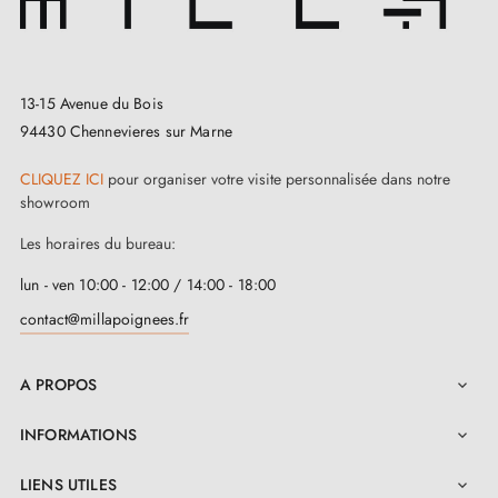
son montage vous sont gracieusement offerts.
Avec cette
poignée de porte en chrome poli
13-15 Avenue du Bois
NINFEA
, vous bénéficiez d'une
garantie de 2 ans
,
94430 Chennevieres sur Marne
symbole de notre confiance en ce produit.
L'installation est rendue plus aisée grâce au manuel
CLIQUEZ ICI
pour organiser votre visite personnalisée dans notre
showroom
d'utilisation disponible dans l'onglet "Pièces jointes".
Les horaires du bureau:
En choisissant cette poignée, vous privilégiez à la fois
l'excellence et une approche respectueuse de
lun - ven 10:00 - 12:00 / 14:00 - 18:00
contact@millapoignees.fr
l'environnement.
A PROPOS

INFORMATIONS

LIENS UTILES
