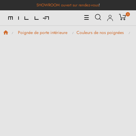
SHOWROOM ouvert sur rendez-vous
!
0
Basculer
☰
la
navigation
Poignée de porte intérieure
Couleurs de nos poignées
P