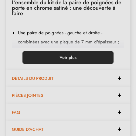
L'ensemble du kit de la paire de poignées de
porte en chrome satiné : une découverte à
faire
Une paire de poignées - gauche et droite -
combinées avec une plaque de 7 mm d'épaisseur ;
2 adaptateurs de montage ;
Voir plus
1 tige de 8mm et de 7mm de diamètre ;
2 vis traversantes M4 (pour fixer les adaptateurs à la
porte) ;
DÉTAILS DU PRODUIT
2 vis et une clé Allen de 3 mm (pour fixer les
PIÈCES JOINTES
poignées aux adaptateurs) ;
Jeu de vis à bois
(sur demande spéciale)
;
FAQ
Instruction de montage en français ;
Matière de construction : zamak (poignée pleine,
GUIDE D'ACHAT
garantie de la
qualité et durabilité
) ;