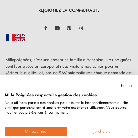
REJOIGNEZ LA COMMUNAUTÉ
LinkedIn
Facebook
YouTube
Pinterest
Instagram
Millapoignées, c’est une entreprise familiale française. Nos poignées
sont fabriquées en Europe, et nous visitons nos usines pour en
vérifier la qualité. Ici, pas de SAV automatique : chaque demande est
traitée humainement, au cas par cas.
Fermer
Milla Poignées respecte la gestion des cookies
Nous utilisons parfois des cookies pour assurer le bon fonctionnement du site
ainsi que personnaliser et améliorer votre expérience utilisateur. Vous pouvez
Copyright © 2026
MILLA POIGNEES
Tous droits réservés.
modifier vos préférences à tout moment.
Ok pour moi
Je choisis
Marchand approuvé par la Société des Avis Garantis,
cliquez ici pour