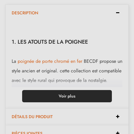
DESCRIPTION
1. LES ATOUTS DE LA POIGNEE
La
poignée de porte chromé en fer
BECDF propose un
style ancien et original. cette collection est compatible
avec le style rural qui provoque de la nostalgie.
Cette magnifique poignée est coulée en 3 finitions : le
Voir plus
noir, le fer poli et la rouille ciré. les finitions et la
matière proposées conserve l'aspect authentique et
DÉTAILS DU PRODUIT
chaleureux de l'objet.
PIÈCES JOINTES