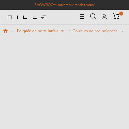
SHOWROOM ouvert sur rendez-vous
!
0
Basculer
☰
la
navigation
Poignée de porte intérieure
Couleurs de nos poignées
P