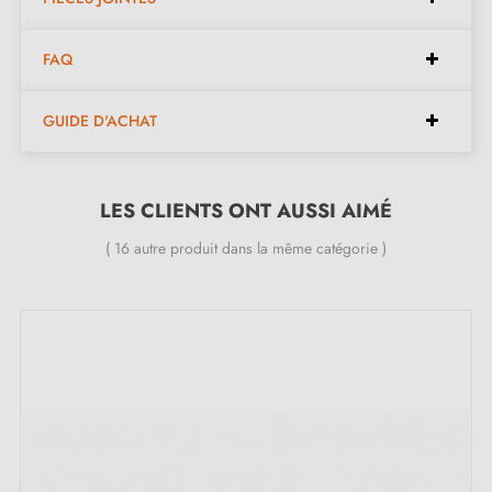
Complétez la parure de votre poignée avec les
rosaces de fermeture
qui lui sont associées. celles
FAQ
ci se trouvent en bas de la fiche produit. !
GUIDE D'ACHAT
LES CLIENTS ONT AUSSI AIMÉ
( 16 autre produit dans la même catégorie )