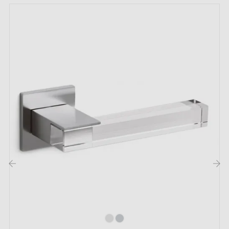
Toutes nos poignées design sont équipées de double
ressort métallique autolissant (assure une
grande
stabilité
)
L’épaisseur maximale de la porte à laquelle nos
poignées de portes sont dédiées est de 44mm. Pour
des portes plus épaisses, nous vous prierons de nous
envoyer des informations précises dans les notes de
commande pour nous permettre d’adapter le kit de
montage à vos besoins.
Les points forts de cette poignée de porte sur
plaque carrée exceptionnelle ERICA :
La
poignée de porte sur plaque carrée
ERICA est
‹
›
une pièce de quincaillerie exceptionnelle qui ne
manquera pas de vous séduire. Avec sa
forme carrée
aux lignes géométriques simples, elle arbore une allure
intemporelle et élégante qui saura parfaitement
s'intégrer à votre décoration.