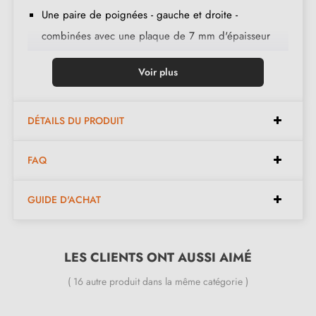
Une paire de poignées - gauche et droite -
combinées avec une plaque de 7 mm d'épaisseur
(ultra fine) ;
Voir plus
2 adaptateurs de montage ;
1 tige de 8mm et de 7mm de diamètre ;
2 vis traversantes M4 (pour fixer les adaptateurs à la
DÉTAILS DU PRODUIT
porte) ;
FAQ
2 vis et une clé Allen de 3 mm (pour fixer les
poignées aux adaptateurs) ;
GUIDE D'ACHAT
Jeu de vis à bois
(sur demande spéciale)
;
Instruction de montage en français ;
Matière de construction : zamak massif ( garantie de
LES CLIENTS ONT AUSSI AIMÉ
la
haute qualité et durabilité
) ;
( 16 autre produit dans la même catégorie )
Le produit est neuf et le constructeur vous
garantit
24 mois
;