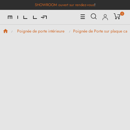
SHOWROOM ouvert sur rendez-vous
!
0
Basculer
☰
la
navigation
Poignée de porte intérieure
Poignée de Porte sur plaque car