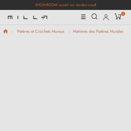
SHOWROOM ouvert sur rendez-vous
!
0
Basculer
☰
la
navigation
Patères et Crochets Muraux
Matières des Patères Murales