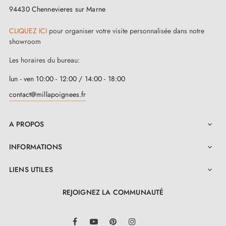
manière exceptionnelle votre commode ou placard. Le
94430 Chennevieres sur Marne
bouton de la série DUO Blanc apporte une touche
CLIQUEZ ICI
pour organiser votre visite personnalisée dans notre
d'élégance et de style à tout espace de vie.
showroom
En outre, notre bouton peut également servir de patère
Les horaires du bureau:
murale, vous permettant de créer une constellation
lun - ven 10:00 - 12:00 / 14:00 - 18:00
unique dans votre entrée, votre dressing ou la chambre
contact@millapoignees.fr
de votre enfant.
A PROPOS

Retrouvez l'ensemble de nos
boutons de meuble en
INFORMATIONS

bois
sur notre boutique Milla poignées
LIENS UTILES

REJOIGNEZ LA COMMUNAUTÉ
LinkedIn
Facebook
YouTube
Pinterest
Instagram