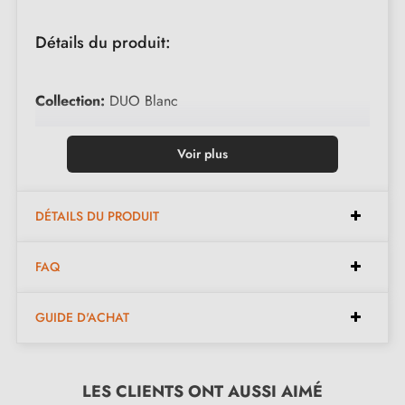
Détails du produit:
Collection:
DUO Blanc
Matériau:
Bois de hêtre
Voir plus
Couleur de fond:
Blanc avec laque polyuréthane
DÉTAILS DU PRODUIT
Motif:
EBRU, peintures vinyle acrylique
FAQ
Couleurs du motif:
Blanc, Noir
Protection de surface:
Laque acrylique incolore -
GUIDE D'ACHAT
semi mat
Nettoyage:
LES CLIENTS ONT AUSSI AIMÉ
Utiliser une éponge douce avec de l'eau.