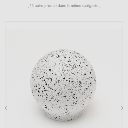
Éviter les nettoyants à base d'alcool qui peuvent
( 16 autre produit dans la même catégorie )
endommager la finition.
Montage:
Le bouton en bois de hêtre, fixé à l'aide
d'une vis, se prête aussi bien comme bouton de
meuble élégant que comme
patère murale
fonctionnelle, pourvu qu'il soit équipé du montage
adéquat.
Les images du produit sont à titre indicatif. Des
variations dans le motif peuvent exister entre les
différents exemplaires du même modèle.
À l'achat, vous pouvez choisir une fixation adaptée
pour une utilisation en tant que bouton de meuble ou
‹
›
patère murale.